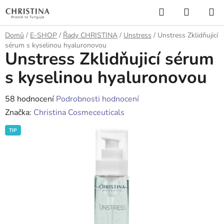
Přejít
Hledat
NÁKUP
na
KOŠÍK
obsah
Domů
/
E-SHOP
/
Řady CHRISTINA
/
Unstress
/
Unstress Zklidňujicí
sérum s kyselinou hyaluronovou
Unstress Zklidňujicí sérum
s kyselinou hyaluronovou
Průměrné
58 hodnocení
Podrobnosti hodnocení
hodnocení
Značka:
Christina Cosmeceuticals
produktu
TIP
je
4,1
z
5
hvězdiček.