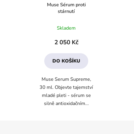
Muse Sérum proti
stárnutí
Průměrné
Skladem
hodnocení
produktu
2 050 Kč
je
4,1
DO KOŠÍKU
z
5
Muse Serum Supreme,
hvězdiček.
30 ml. Objevte tajemství
mladé pleti - sérum se
silně antioxidačním...
Z
á