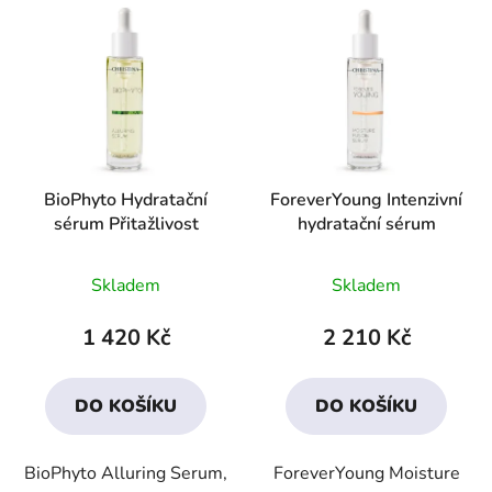
BioPhyto Hydratační
ForeverYoung Intenzivní
sérum Přitažlivost
hydratační sérum
Průměrné
Průměrné
Skladem
Skladem
hodnocení
hodnocení
produktu
produktu
1 420 Kč
2 210 Kč
je
je
4,1
4,3
DO KOŠÍKU
DO KOŠÍKU
z
z
5
5
BioPhyto Alluring Serum,
ForeverYoung Moisture
hvězdiček.
hvězdiček.