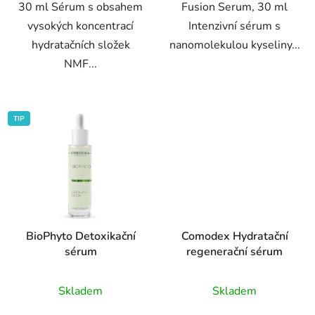
30 ml Sérum s obsahem
Fusion Serum, 30 ml
vysokých koncentrací
Intenzivní sérum s
hydratačních složek
nanomolekulou kyseliny...
NMF...
TIP
BioPhyto Detoxikační
Comodex Hydratační
sérum
regenerační sérum
Průměrné
Průměrné
Skladem
Skladem
hodnocení
hodnocení