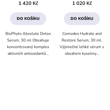
produktu
produktu
1 420 Kč
1 020 Kč
je
je
4,3
4,0
DO KOŠÍKU
DO KOŠÍKU
z
z
5
5
BioPhyto Absolute Detox
Comodex Hydrate and
hvězdiček.
hvězdiček.
Serum, 30 ml Obsahuje
Restore Serum, 30 ml.
koncentrovaný komplex
Výjimečné lehké sérum s
aktivních antioxidantů...
obsahem kyseliny...