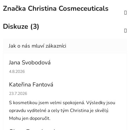
Značka
Christina Cosmeceuticals
Diskuze (3)
Jana Svobodová
Hodnocení obchodu je 5 z 5 hvězdiček.
4.8.2026
Kateřina Fantová
Hodnocení obchodu je 5 z 5 hvězdiček.
23.7.2026
S kosmetikou jsem velmi spokojená. Výsledky jsou
opravdu vyditelné a cely tým Christina je skvělý.
Mohu jen doporučit.