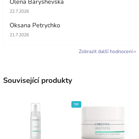
Olena Baryshevska
Hodnocení obchodu je 5 z 5 hvězdiček.
22.7.2026
Oksana Petrychko
Hodnocení obchodu je 5 z 5 hvězdiček.
21.7.2026
Zobrazit další hodnocení
Související produkty
TIP