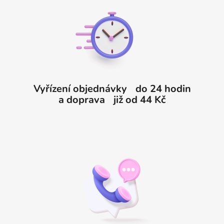
p
a
t
í
Vyřízení objednávky do 24 hodin
a doprava již od 44 Kč