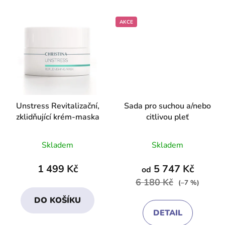
AKCE
Unstress Revitalizační,
Sada pro suchou a/nebo
zklidňující krém-maska
citlivou pleť
Průměrné
Průměrné
Skladem
Skladem
hodnocení
hodnocení
produktu
produktu
1 499 Kč
5 747 Kč
od
je
je
6 180 Kč
(–7 %)
4,3
4,1
DO KOŠÍKU
z
z
DETAIL
5
5