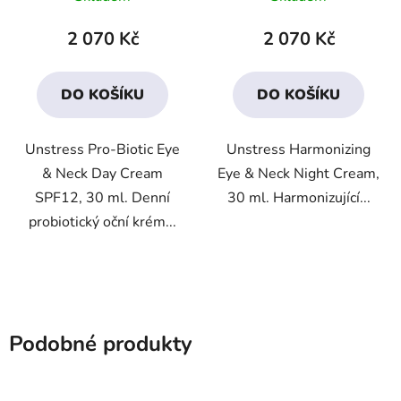
hodnocení
hodnocení
produktu
produktu
2 070 Kč
2 070 Kč
je
je
4,5
4,4
DO KOŠÍKU
DO KOŠÍKU
z
z
5
5
Unstress Pro-Biotic Eye
Unstress Harmonizing
hvězdiček.
hvězdiček.
& Neck Day Cream
Eye & Neck Night Cream,
SPF12, 30 ml. Denní
30 ml. Harmonizující...
probiotický oční krém...
Podobné produkty