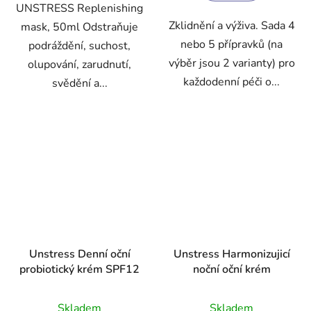
UNSTRESS Replenishing
hvězdiček.
hvězdiček.
Zklidnění a výživa. Sada 4
mask, 50ml Odstraňuje
nebo 5 přípravků (na
podráždění, suchost,
výběr jsou 2 varianty) pro
olupování, zarudnutí,
každodenní péči o...
svědění a...
Unstress Denní oční
Unstress Harmonizujicí
probiotický krém SPF12
noční oční krém
Průměrné
Průměrné
Skladem
Skladem