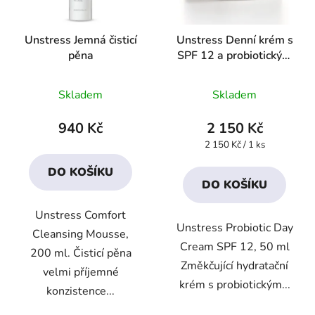
Unstress Jemná čisticí
Unstress Denní krém s
pěna
SPF 12 a probiotickým
působením
Průměrné
Průměrné
Skladem
Skladem
hodnocení
hodnocení
produktu
produktu
940 Kč
2 150 Kč
je
je
Měrná
2 150 Kč / 1 ks
cena:
4,4
4,2
DO KOŠÍKU
z
z
DO KOŠÍKU
5
5
Unstress Comfort
hvězdiček.
hvězdiček.
Unstress Probiotic Day
Cleansing Mousse,
Cream SPF 12, 50 ml
200 ml. Čisticí pěna
Změkčující hydratační
velmi příjemné
krém s probiotickým...
konzistence...