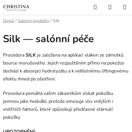
Přejít
Hledat
NÁKUP
na
KOŠÍK
obsah
Domů
/
Salonní produkty
/
Silk
Silk — salónní péče
Procedura
SILK
je založena na aplikaci vláken ze zámotků
bource morušového. Jejich rozpuštěním přímo na pokožce
dochází k absorpci hydrolyzátu a k viditelnému liftingovému
efektu ihned po ošetření.
Procedura pomáhá vašim zákazníkům získat pokožku
jemnou jako hedvábí, protože omezuje vliv vnějších i
vnitřních faktorů, které způsobují předčasné stárnutí
pokožky.
UPOZORNĚNÍ: