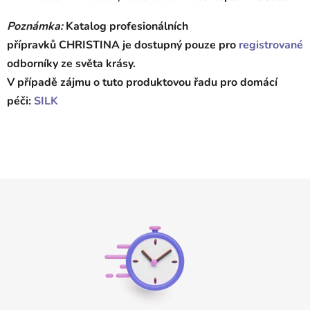
Poznámka:
Katalog profesionálních
přípravků CHRISTINA je dostupný pouze pro
registrované
odborníky ze světa krásy.
V případě zájmu o tuto produktovou řadu pro domácí
péči:
SILK
Z
á
p
a
t
í