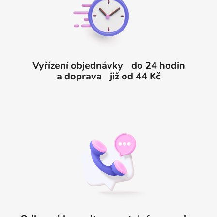
a
t
í
Vyřízení objednávky do 24 hodin
a doprava již od 44 Kč