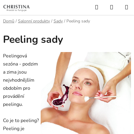
Přejít
Hledat
NÁKUP
na
KOŠÍK
obsah
Domů
/
Salonní produkty
/
Sady
/
Peeling sady
Peeling sady
Peelingová
sezóna - podzim
a zima jsou
nejvhodnějším
obdobím pro
provádění
peelingu.
Co je to peeling?
Peeling je