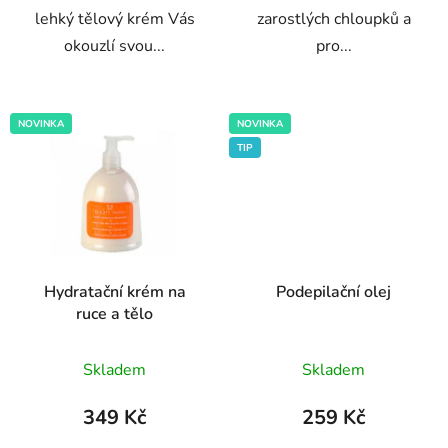
lehký tělový krém Vás
zarostlých chloupků a
okouzlí svou...
pro...
NOVINKA
NOVINKA
TIP
Hydratační krém na
Podepilační olej
ruce a tělo
Průměrné
Průměrné
Skladem
Skladem
hodnocení
hodnocení
produktu
produktu
349 Kč
259 Kč
je
je