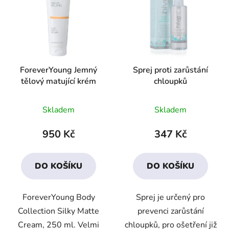
p
o
i
d
s
u
p
k
r
t
ForeverYoung Jemný
Sprej proti zarůstání
o
ů
tělový matující krém
chloupků
d
u
Průměrné
Průměrné
Skladem
Skladem
k
hodnocení
hodnocení
t
produktu
produktu
950 Kč
347 Kč
ů
je
je
4,3
3,0
DO KOŠÍKU
DO KOŠÍKU
z
z
5
5
ForeverYoung Body
Sprej je určený pro
hvězdiček.
hvězdiček.
Collection Silky Matte
prevenci zarůstání
Cream, 250 ml. Velmi
chloupků, pro ošetření již