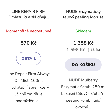
LINE REPAIR FIRM
NUDE Enzymatický
Omlazující a zklidňující
tělový peeling Moruše
mlha
Průměrné
Průměrné
Momentálně nedostupné
Skladem
hodnocení
hodnocení
produktu
produktu
570 Kč
1 358 Kč
je
je
1 598 Kč
(–15 %)
3,9
5,0
DETAIL
z
z
DO KOŠÍKU
5
5
Line Repair Firm Always
hvězdiček.
hvězdiček.
NUDE Mulberry
On Mist, 100ml
Enzymatic Scrub, 250 ml
Hydratační sprej, který
Luxusní tělový exfoliační
účinně zmírňuje
peeling kombinující
podráždění a...
ovocné...