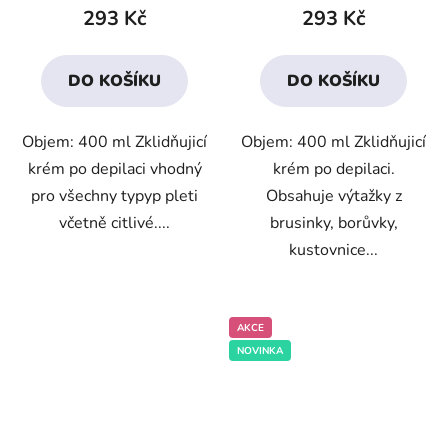
produktu
produktu
293 Kč
293 Kč
je
je
3,8
3,7
DO KOŠÍKU
DO KOŠÍKU
z
z
5
5
Objem: 400 ml Zklidňujicí
Objem: 400 ml Zklidňujicí
hvězdiček.
hvězdiček.
krém po depilaci vhodný
krém po depilaci.
pro všechny typyp pleti
Obsahuje výtažky z
včetně citlivé....
brusinky, borůvky,
kustovnice...
AKCE
NOVINKA