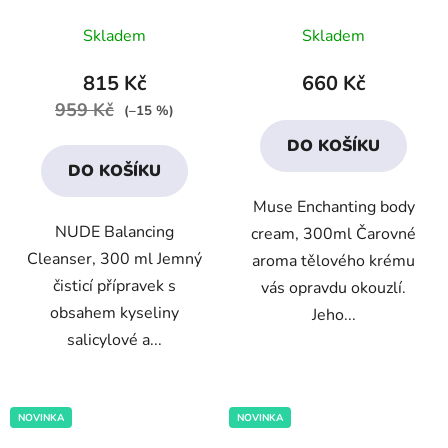
Průměrné
Skladem
Skladem
hodnocení
produktu
815 Kč
660 Kč
je
959 Kč
(–15 %)
4,5
DO KOŠÍKU
z
DO KOŠÍKU
5
Muse Enchanting body
hvězdiček.
NUDE Balancing
cream, 300ml Čarovné
Cleanser, 300 ml Jemný
aroma tělového krému
čisticí přípravek s
vás opravdu okouzlí.
obsahem kyseliny
Jeho...
salicylové a...
NOVINKA
NOVINKA