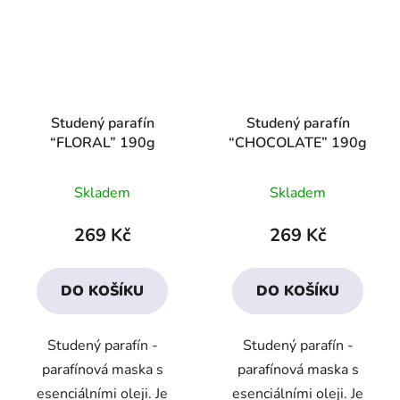
Studený parafín
Studený parafín
“FLORAL” 190g
“CHOCOLATE” 190g
Průměrné
Průměrné
Skladem
Skladem
hodnocení
hodnocení
produktu
produktu
269 Kč
269 Kč
je
je
2,6
2,1
DO KOŠÍKU
DO KOŠÍKU
z
z
5
5
Studený parafín -
Studený parafín -
hvězdiček.
hvězdiček.
parafínová maska s
parafínová maska s
esenciálními oleji. Je
esenciálními oleji. Je