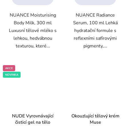
5
hvězdiček.
NUANCE Moisturising
NUANCE Radiance
Body Milk, 300 ml
Serum, 100 ml Lehká
Luxusní tělové mléko s
hydratační formule s
lehkou, hedvábnou
reflexními safírovými
texturou, které...
pigmenty,...
AKCE
NOVINKA
NUDE Vyrovnávající
Okouzlující tělový krém
čisticí gel na tělo
Muse