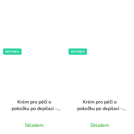
NOVINKA
NOVINKA
Krém pro péči o
Krém pro péči o
pokožku po depilaci -
pokožku po depilaci -
čajovník
superberry
Průměrné
Průměrné
Skladem
Skladem
hodnocení
hodnocení