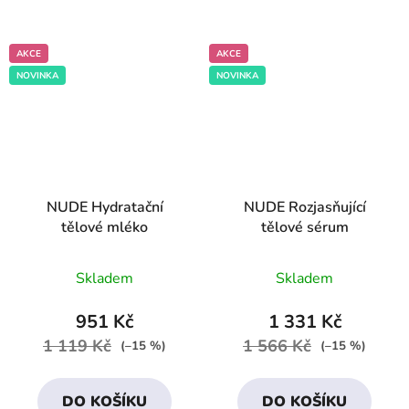
AKCE
AKCE
NOVINKA
NOVINKA
NUDE Hydratační
NUDE Rozjasňující
tělové mléko
tělové sérum
Průměrné
Skladem
Skladem
hodnocení
produktu
951 Kč
1 331 Kč
je
1 119 Kč
1 566 Kč
(–15 %)
(–15 %)
5,0
z
DO KOŠÍKU
DO KOŠÍKU