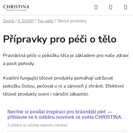
Přejít
Hledat
NÁKUP
na
KOŠÍK
obsah
Domů
/
E-SHOP
/
Typ péče
/
Tělové produkty
Přípravky pro péči o tělo
Pravidelná péče o pokožku těla je základem pro naše zdraví
a pocit pohody.
Kvalitní fungující tělové produkty pomáhají udržovat
pokožku čistou, pečovat o ni a zároveň ji chránit. Efektivní
tělové produkty ocení i nároční zákazníci.
Nechte si posílat inspiraci pro krásnější pleť —
přihlaste se k odběru novinek ze světa CHRISTINA.
Z odběru se můžete kdykoliv odhlásit.