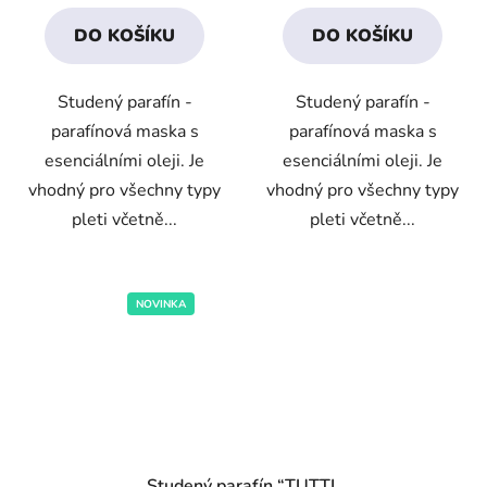
3,5
2,8
DO KOŠÍKU
DO KOŠÍKU
z
z
5
5
Studený parafín -
Studený parafín -
hvězdiček.
hvězdiček.
parafínová maska s
parafínová maska s
esenciálními oleji. Je
esenciálními oleji. Je
vhodný pro všechny typy
vhodný pro všechny typy
pleti včetně...
pleti včetně...
NOVINKA
Studený parafín “TUTTI