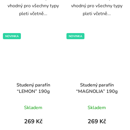
vhodný pro všechny typy
vhodný pro všechny typy
pleti včetně...
pleti včetně...
NOVINKA
NOVINKA
Studený parafín
Studený parafín
“LEMON” 190g
“MAGNOLIA” 190g
Průměrné
Průměrné
Skladem
Skladem
hodnocení
hodnocení
produktu
produktu
269 Kč
269 Kč
je
je