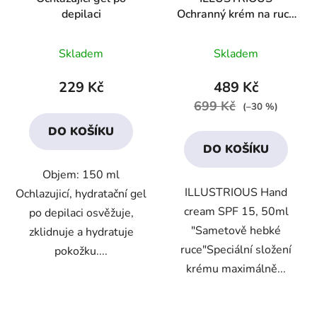
depilaci
Ochranný krém na ruce
SPF 15
Průměrné
Průměrné
Skladem
Skladem
hodnocení
hodnocení
produktu
produktu
229 Kč
489 Kč
je
je
699 Kč
(–30 %)
4,6
4,5
DO KOŠÍKU
z
z
DO KOŠÍKU
5
5
Objem: 150 ml
hvězdiček.
hvězdiček.
ILLUSTRIOUS Hand
Ochlazujicí, hydratační gel
cream SPF 15, 50ml
po depilaci osvěžuje,
"Sametově hebké
zklidnuje a hydratuje
ruce"Speciální složení
pokožku....
krému maximálně...