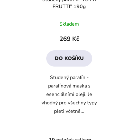
FRUTTI” 190g
Průměrné
Skladem
hodnocení
produktu
269 Kč
je
2,9
DO KOŠÍKU
z
5
Studený parafín -
hvězdiček.
parafínová maska s
esenciálními oleji. Je
vhodný pro všechny typy
pleti včetně...