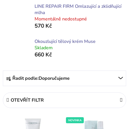
LINE REPAIR FIRM Omlazující a zklidňující
mlha
Momentálně nedostupné
570 Kč
Okouzlující tělový krém Muse
Skladem
660 Kč
Ř
Řadit podle:
Doporučujeme
a
z
e
OTEVŘÍT FILTR
n
í
V
p
NOVINKA
ý
r