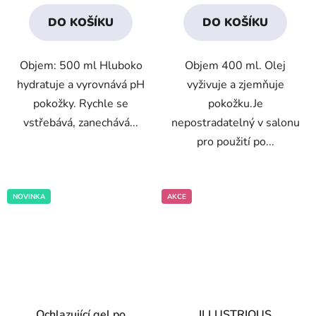
3,8
4,6
DO KOŠÍKU
DO KOŠÍKU
z
z
5
5
Objem: 500 ml Hluboko
Objem 400 ml. Olej
hvězdiček.
hvězdiček.
hydratuje a vyrovnává pH
vyživuje a zjemňuje
pokožky. Rychle se
pokožku.Je
vstřebává, zanechává...
nepostradatelný v salonu
pro použití po...
NOVINKA
AKCE
Ochlazující gel po
ILLUSTRIOUS