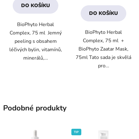
DO KOŠÍKU
z
z
DO KOŠÍKU
5
5
BioPhyto Herbal
hvězdiček.
hvězdiček.
BioPhyto Herbal
Complex, 75 ml Jemný
Complex, 75 ml +
peeling s obsahem
BioPhyto Zaatar Mask,
léčivých bylin, vitamínů,
75ml Tato sada je skvělá
minerálů,...
pro...
Podobné produkty
TIP