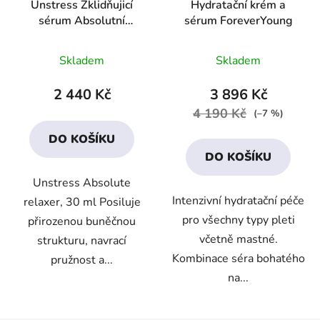
Unstress Zklidňujicí
Hydratační krém a
sérum Absolutní
sérum ForeverYoung
relaxace
Průměrné
Průměrné
Skladem
Skladem
hodnocení
hodnocení
produktu
produktu
2 440 Kč
3 896 Kč
je
je
4 190 Kč
(–7 %)
4,4
4,3
DO KOŠÍKU
z
z
DO KOŠÍKU
5
5
Unstress Absolute
hvězdiček.
hvězdiček.
Intenzivní hydratační péče
relaxer, 30 ml Posiluje
pro všechny typy pleti
přirozenou buněčnou
včetně mastné.
strukturu, navrací
Kombinace séra bohatého
pružnost a...
na...