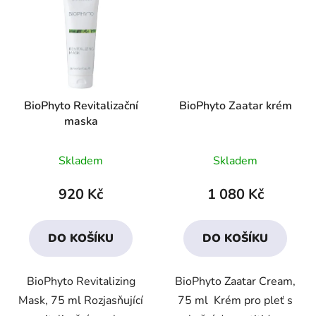
BioPhyto Revitalizační
BioPhyto Zaatar krém
maska
Průměrné
Průměrné
Skladem
Skladem
hodnocení
hodnocení
produktu
produktu
920 Kč
1 080 Kč
je
je
4,4
3,6
DO KOŠÍKU
DO KOŠÍKU
z
z
5
5
BioPhyto Revitalizing
BioPhyto Zaatar Cream,
hvězdiček.
hvězdiček.
Mask, 75 ml Rozjasňující
75 ml Krém pro pleť s