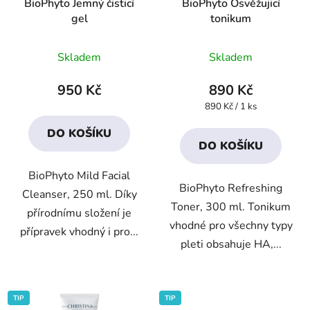
BioPhyto Jemný čisticí
BioPhyto Osvěžujicí
gel
tonikum
Průměrné
Průměrné
Skladem
Skladem
hodnocení
hodnocení
produktu
produktu
950 Kč
890 Kč
je
je
Měrná
890 Kč / 1 ks
cena:
3,9
4,2
DO KOŠÍKU
z
z
DO KOŠÍKU
5
5
BioPhyto Mild Facial
hvězdiček.
hvězdiček.
BioPhyto Refreshing
Cleanser, 250 ml. Díky
Toner, 300 ml. Tonikum
přírodnímu složení je
vhodné pro všechny typy
přípravek vhodný i pro...
pleti obsahuje HA,...
TIP
TIP