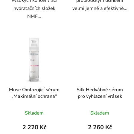
vysokých koncentrací
probiotickým účinkem
hydratačních složek
velmi jemně a efektivně...
NMF...
Muse Omlazující sérum
Silk Hedvábné sérum
„Maximální ochrana“
pro vyhlazení vrásek
Průměrné
Průměrné
Skladem
Skladem
hodnocení
hodnocení
produktu
produktu
2 220 Kč
2 260 Kč
je
je