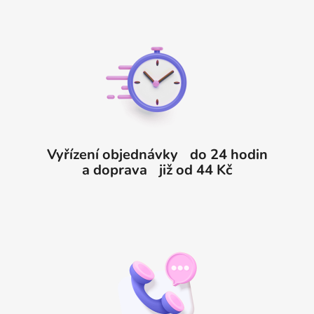
Z
á
p
a
t
í
Vyřízení objednávky do 24 hodin
a doprava již od 44 Kč