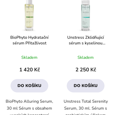
BioPhyto Hydratační
Unstress Zklidňujicí
sérum Přitažlivost
sérum s kyselinou
hyaluronovou
Průměrné
Průměrné
Skladem
Skladem
hodnocení
hodnocení
produktu
produktu
1 420 Kč
2 250 Kč
je
je
4,1
4,1
DO KOŠÍKU
DO KOŠÍKU
z
z
5
5
BioPhyto Alluring Serum,
Unstress Total Serenity
hvězdiček.
hvězdiček.
30 ml Sérum s obsahem
Serum, 30 ml. Sérum s