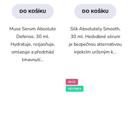
4,6
4,0
DO KOŠÍKU
DO KOŠÍKU
z
z
5
5
Muse Serum Absolute
Silk Absolutely Smooth,
hvězdiček.
hvězdiček.
Defense, 30 ml.
30 ml. Hedvábné sérum
Hydratuje, rozjasňuje,
je bezpečnou alternativou
omlazuje a předchází
injekcím určeným k...
tmavnutí...
AKCE
NOVINKA