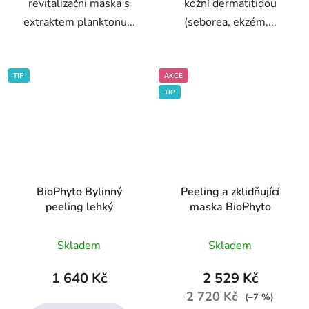
revitalizační maska s
kožní dermatitidou
extraktem planktonu...
(seborea, ekzém,...
TIP
AKCE
TIP
BioPhyto Bylinný
Peeling a zklidňující
peeling lehký
maska BioPhyto
Průměrné
Průměrné
Skladem
Skladem
hodnocení
hodnocení
produktu
produktu
1 640 Kč
2 529 Kč
je
je
2 720 Kč
(–7 %)
4,0
4,5