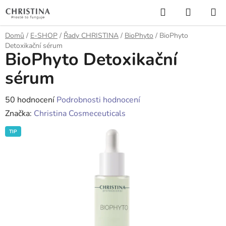
Přejít
Hledat
NÁKUP
na
KOŠÍK
obsah
Domů
/
E-SHOP
/
Řady CHRISTINA
/
BioPhyto
/
BioPhyto
Detoxikační sérum
BioPhyto Detoxikační
sérum
Průměrné
50 hodnocení
Podrobnosti hodnocení
hodnocení
Značka:
Christina Cosmeceuticals
produktu
TIP
je
4,3
z
5
hvězdiček.