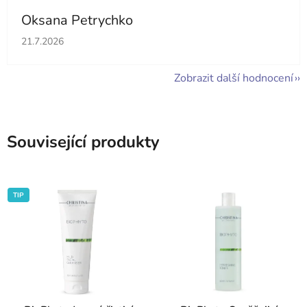
Oksana Petrychko
Hodnocení obchodu je 5 z 5 hvězdiček.
21.7.2026
Zobrazit další hodnocení
Související produkty
TIP