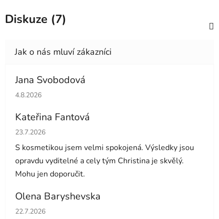
Diskuze (7)
Jana Svobodová
Hodnocení obchodu je 5 z 5 hvězdiček.
4.8.2026
Kateřina Fantová
Hodnocení obchodu je 5 z 5 hvězdiček.
23.7.2026
S kosmetikou jsem velmi spokojená. Výsledky jsou
opravdu vyditelné a cely tým Christina je skvělý.
Mohu jen doporučit.
Olena Baryshevska
Hodnocení obchodu je 5 z 5 hvězdiček.
22.7.2026