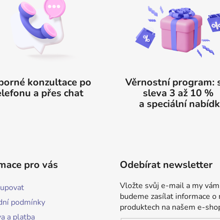
orné konzultace po
Věrnostní program: 
elefonu a přes chat
sleva 3 až 10 
a speciální nabíd
mace pro vás
Odebírat newsletter
Vložte svůj e-mail a my vám
kupovat
budeme zasílat informace o
ní podmínky
produktech na našem e-sho
a a platba