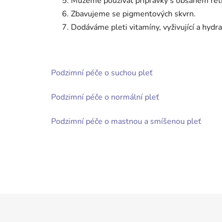
Můžeme používat přípravky s obsahem reti
Zbavujeme se pigmentových skvrn.
Dodáváme pleti vitamíny, vyživující a hydrat
Podzimní péče o suchou pleť
Podzimní péče o normální pleť
Podzimní péče o mastnou a smíšenou pleť
Z