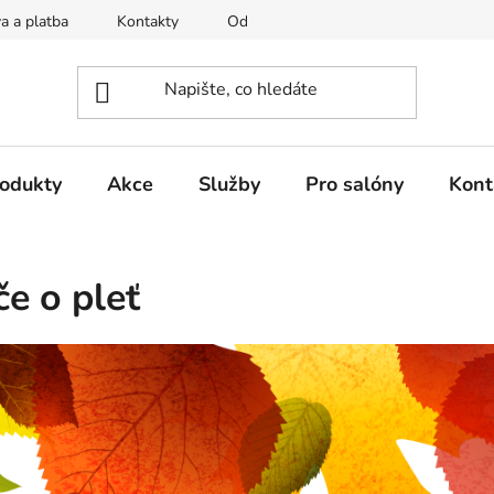
a a platba
Kontakty
Odstoupení od smlouvy
Ochrana
rodukty
Akce
Služby
Pro salóny
Kont
e o pleť