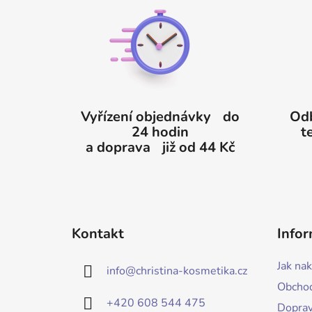
á
p
a
t
í
Vyřízení objednávky do
Odb
24 hodin
t
a doprava již od 44 Kč
Kontakt
Infor
Jak na
info
@
christina-kosmetika.cz
Obchod
+420 608 544 475
Doprav