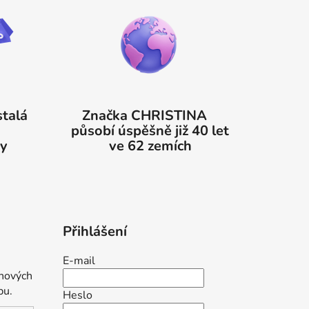
stalá
Značka CHRISTINA
%
působí úspěšně již 40 let
ky
ve 62 zemích
Přihlášení
E-mail
 nových
pu.
Heslo