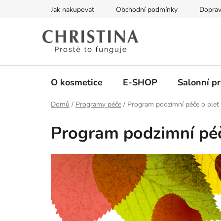
Přejít
Jak nakupovat
Obchodní podmínky
Doprav
na
obsah
O kosmetice
E-SHOP
Salonní p
Domů
/
Programy péče
/
Program podzimní péče o pleť
Program podzimní péč