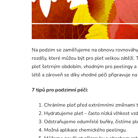
Na podzim se zaměřujeme na obnovu rovnováhy ple
rozdíly, které můžou být pro pleť velkou zátěží.
pleť šetrným obdobím, vhodným pro peelingy a e
létě a zároveň se díky vhodné péči připravuje na
7 tipů pro podzimní péči:
Chráníme pleť před extrémními změnami te
Hydratujeme pleť – často nízká vlhkost vzd
Odstraňujeme odumřelé buňky, čistíme pl
Možná aplikace chemického peelingu.