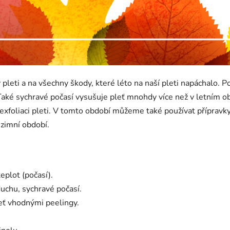
ti a na všechny škody, které léto na naší pleti napáchalo. Po
 Také sychravé počasí vysušuje pleť mnohdy více než v letním obd
xfoliaci pleti. V tomto období můžeme také používat přípravky
 zimní období.
plot (počasí).
uchu, sychravé počasí.
eť vhodnými peelingy.