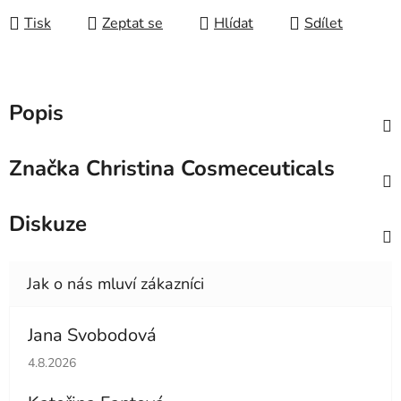
Tisk
Zeptat se
Hlídat
Sdílet
Popis
Značka
Christina Cosmeceuticals
Diskuze
Jana Svobodová
Hodnocení obchodu je 5 z 5 hvězdiček.
4.8.2026