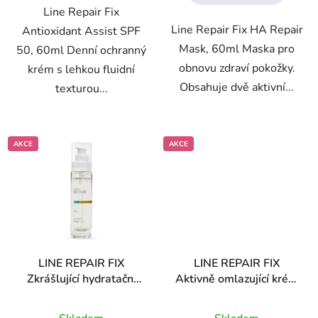
Line Repair Fix
hvězdiček.
hvězdiček.
Line Repair Fix HA Repair
Antioxidant Assist SPF
Mask, 60ml Maska pro
50, 60ml Denní ochranný
obnovu zdraví pokožky.
krém s lehkou fluidní
Obsahuje dvě aktivní...
texturou...
AKCE
AKCE
LINE REPAIR FIX
LINE REPAIR FIX
Zkrášlující hydratační
Aktivně omlazující krém
sérum + DÁREK
s retinolem + DÁREK
Průměrné
Průměrné