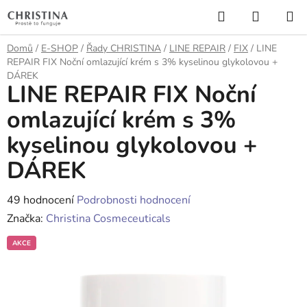
Přejít
Hledat
NÁKUP
na
KOŠÍK
obsah
Domů
/
E-SHOP
/
Řady CHRISTINA
/
LINE REPAIR
/
FIX
/
LINE
REPAIR FIX Noční omlazující krém s 3% kyselinou glykolovou +
DÁREK
LINE REPAIR FIX Noční
omlazující krém s 3%
kyselinou glykolovou +
DÁREK
Průměrné
49 hodnocení
Podrobnosti hodnocení
hodnocení
Značka:
Christina Cosmeceuticals
produktu
AKCE
je
3,3
z