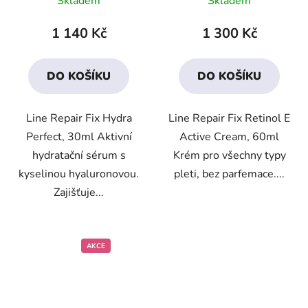
Skladem
Skladem
hodnocení
hodnocení
produktu
produktu
1 140 Kč
1 300 Kč
je
je
3,7
3,4
DO KOŠÍKU
DO KOŠÍKU
z
z
5
5
Line Repair Fix Hydra
Line Repair Fix Retinol E
hvězdiček.
hvězdiček.
Perfect, 30ml Aktivní
Active Cream, 60ml
hydratační sérum s
Krém pro všechny typy
kyselinou hyaluronovou.
pleti, bez parfemace....
Zajišťuje...
AKCE