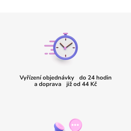
Z
á
p
a
t
í
Vyřízení objednávky do 24 hodin
a doprava již od 44 Kč