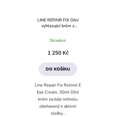
LINE REPAIR FIX Oční
vyhlazující krém s
retinolem + DÁREK
Průměrné
Skladem
hodnocení
produktu
1 250 Kč
je
3,6
DO KOŠÍKU
z
5
Line Repair Fix Retinol E
hvězdiček.
Eye Cream, 30ml Oční
krém na bázi retinolu
obohacený o aktivní
složky...