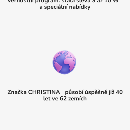
Věrnostní program: stalá sleva 3 až 10 %
a speciální nabídky
Značka CHRISTINA působí úspěšně již 40
let ve 62 zemích