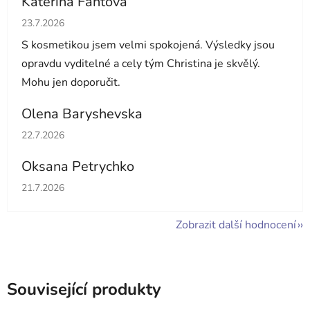
Kateřina Fantová
Hodnocení obchodu je 5 z 5 hvězdiček.
23.7.2026
S kosmetikou jsem velmi spokojená. Výsledky jsou
opravdu vyditelné a cely tým Christina je skvělý.
Mohu jen doporučit.
Olena Baryshevska
Hodnocení obchodu je 5 z 5 hvězdiček.
22.7.2026
Oksana Petrychko
Hodnocení obchodu je 5 z 5 hvězdiček.
21.7.2026
Zobrazit další hodnocení
Související produkty