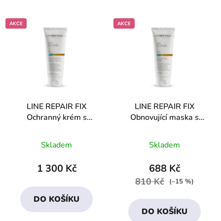
AKCE
AKCE
LINE REPAIR FIX
LINE REPAIR FIX
Ochranný krém s
Obnovující maska s
antioxidanty SPF-50 +
retinolem a HA
Průměrné
Průměrné
DÁREK
Skladem
Skladem
hodnocení
hodnocení
produktu
produktu
1 300 Kč
688 Kč
je
je
810 Kč
(–15 %)
3,3
4,0
DO KOŠÍKU
z
z
DO KOŠÍKU
5
5