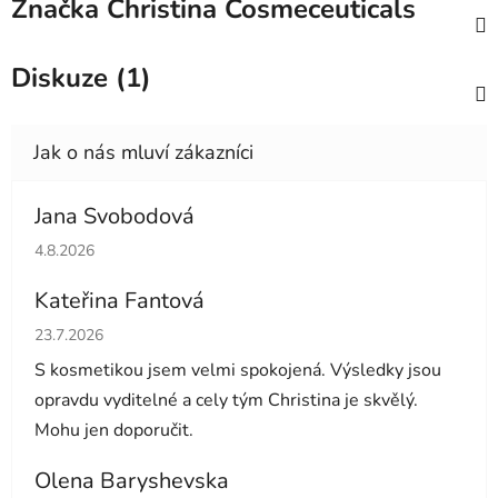
Značka
Christina Cosmeceuticals
Diskuze (1)
Jana Svobodová
Hodnocení obchodu je 5 z 5 hvězdiček.
4.8.2026
Kateřina Fantová
Hodnocení obchodu je 5 z 5 hvězdiček.
23.7.2026
S kosmetikou jsem velmi spokojená. Výsledky jsou
opravdu vyditelné a cely tým Christina je skvělý.
Mohu jen doporučit.
Olena Baryshevska