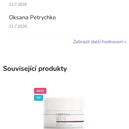
Hodnocení obchodu je 5 z 5 hvězdiček.
22.7.2026
Oksana Petrychko
Hodnocení obchodu je 5 z 5 hvězdiček.
21.7.2026
Zobrazit další hodnocení
Související produkty
AKCE
TIP