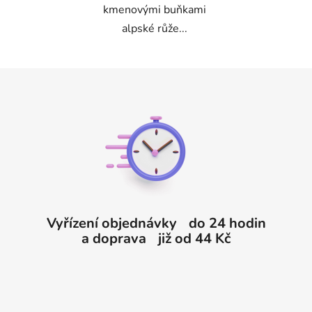
kmenovými buňkami
alpské růže...
Z
á
p
a
t
í
Vyřízení objednávky do 24 hodin
a doprava již od 44 Kč