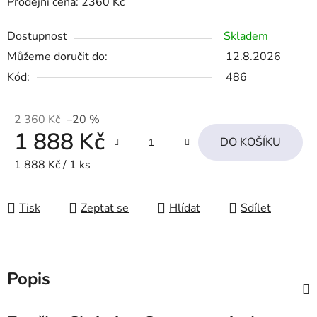
Prodejní cena: 2360 Kč
Dostupnost
Skladem
Můžeme doručit do:
12.8.2026
Kód:
486
2 360 Kč
–20 %
1 888 Kč
DO KOŠÍKU
Měrná cena:
1 888 Kč / 1 ks
Tisk
Zeptat se
Hlídat
Sdílet
Popis