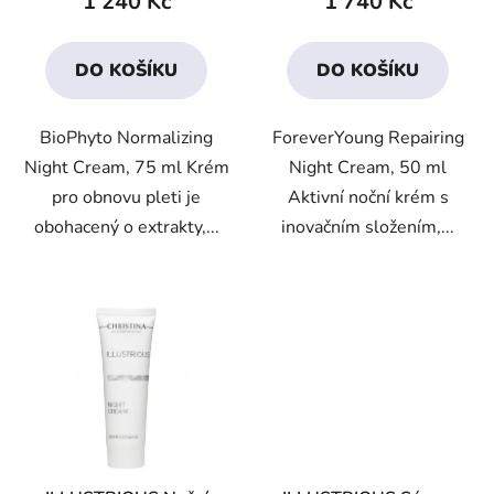
1 240 Kč
1 740 Kč
je
je
4,4
4,0
DO KOŠÍKU
DO KOŠÍKU
z
z
5
5
BioPhyto Normalizing
ForeverYoung Repairing
hvězdiček.
hvězdiček.
Night Cream, 75 ml Krém
Night Cream, 50 ml
pro obnovu pleti je
Aktivní noční krém s
obohacený o extrakty,...
inovačním složením,...