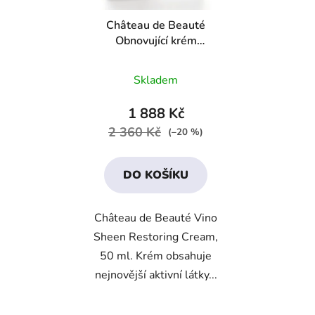
Château de Beauté
Obnovující krém
„Noblesa“ s extraktem
Průměrné
vína
Skladem
hodnocení
produktu
1 888 Kč
je
2 360 Kč
(–20 %)
4,2
z
DO KOŠÍKU
5
hvězdiček.
Château de Beauté Vino
Sheen Restoring Cream,
50 ml. Krém obsahuje
nejnovější aktivní látky...