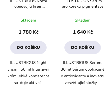
ILLUSTRIOUS Noční
ILLUSTRIOUS Sérum
obnovující krém
pro korekci pigmentace
"Vznešenost"
Průměrné
Průměrné
Skladem
Skladem
hodnocení
hodnocení
produktu
produktu
1 780 Kč
1 640 Kč
je
je
4,1
3,7
DO KOŠÍKU
DO KOŠÍKU
z
z
5
5
ILLUSTRIOUS Night
ILLUSTRIOUS Serum,
hvězdiček.
hvězdiček.
cream, 50 ml Intenzivní
30 ml Sérum obohacené
krém lehké konzistence
o antioxidanty a inovační
zaručuje aktivní...
zesvětlujicí složky....