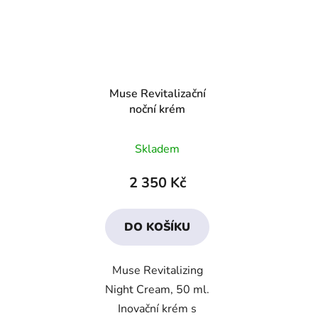
Muse Revitalizační
noční krém
Průměrné
Skladem
hodnocení
produktu
2 350 Kč
je
4,5
DO KOŠÍKU
z
5
Muse Revitalizing
hvězdiček.
Night Cream, 50 ml.
Inovační krém s