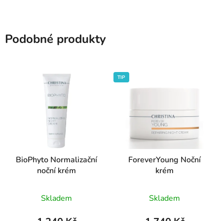
Podobné produkty
TIP
BioPhyto Normalizační
ForeverYoung Noční
noční krém
krém
Průměrné
Průměrné
Skladem
Skladem
hodnocení
hodnocení
produktu
produktu