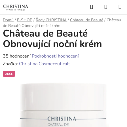
Přejít
Hledat
NÁKUP
na
KOŠÍK
obsah
Domů
/
E-SHOP
/
Řady CHRISTINA
/
Château de Beauté
/
Château
de Beauté Obnovující noční krém
Château de Beauté
Obnovující noční krém
Průměrné
35 hodnocení
Podrobnosti hodnocení
hodnocení
Značka:
Christina Cosmeceuticals
produktu
AKCE
je
4,4
z
5
hvězdiček.