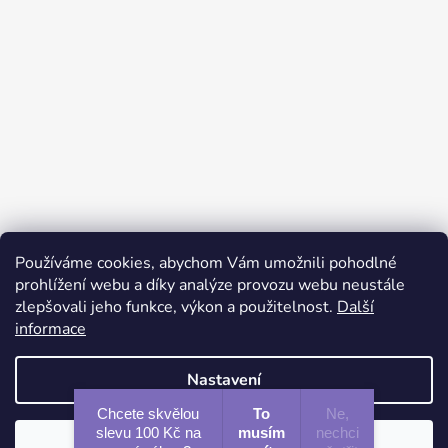
Používáme cookies, abychom Vám umožnili pohodlné
Sledovat na Instagramu
prohlížení webu a díky analýze provozu webu neustále
zlepšovali jeho funkce, výkon a použitelnost.
Další
informace
Facebook
Instagram
Nastavení
Chcete skvělou
To
Ne,
slevu 100 Kč na
musím
nechci
Souhlasím