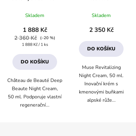
Průměrné
Průměrné
Skladem
Skladem
hodnocení
hodnocení
produktu
produktu
1 888 Kč
2 350 Kč
je
je
2 360 Kč
(–20 %)
4,4
4,5
Měrná
1 888 Kč / 1 ks
DO KOŠÍKU
cena:
z
z
5
5
DO KOŠÍKU
Muse Revitalizing
hvězdiček.
hvězdiček.
Night Cream, 50 ml.
Château de Beauté Deep
Inovační krém s
Beaute Night Cream,
kmenovými buňkami
50 ml. Podporuje vlastní
alpské růže...
regenerační...
Z
á