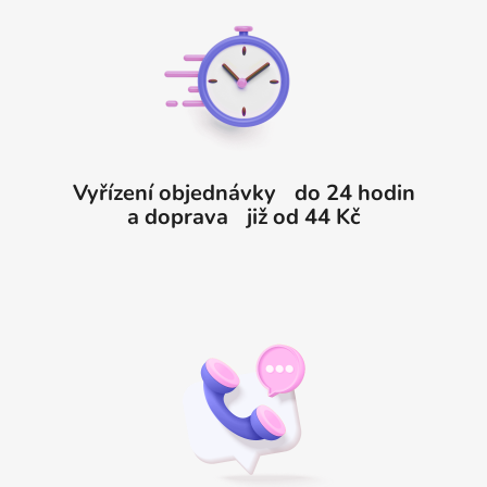
p
a
t
í
Vyřízení objednávky do 24 hodin
a doprava již od 44 Kč