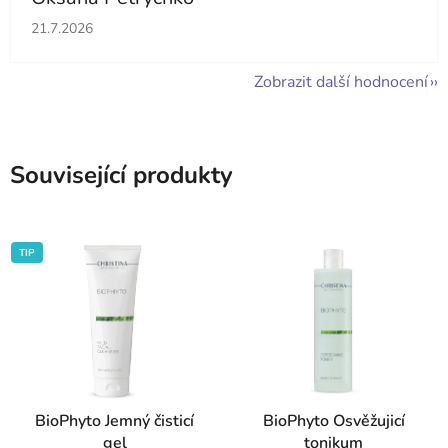
Hodnocení obchodu je 5 z 5 hvězdiček.
21.7.2026
Zobrazit další hodnocení
Související produkty
TIP
BioPhyto Jemný čisticí
BioPhyto Osvěžujicí
gel
tonikum