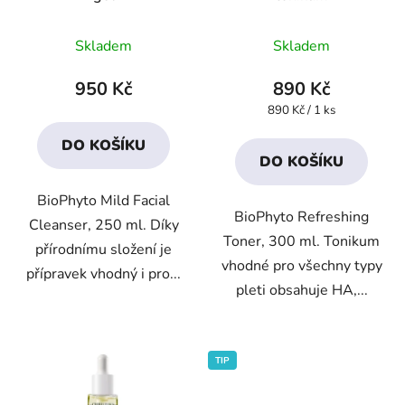
Průměrné
Průměrné
Skladem
Skladem
hodnocení
hodnocení
produktu
produktu
950 Kč
890 Kč
je
je
Měrná
890 Kč / 1 ks
cena:
3,9
4,2
DO KOŠÍKU
z
z
DO KOŠÍKU
5
5
BioPhyto Mild Facial
hvězdiček.
hvězdiček.
BioPhyto Refreshing
Cleanser, 250 ml. Díky
Toner, 300 ml. Tonikum
přírodnímu složení je
vhodné pro všechny typy
přípravek vhodný i pro...
pleti obsahuje HA,...
TIP