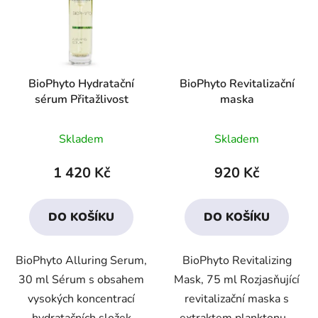
BioPhyto Hydratační
BioPhyto Revitalizační
sérum Přitažlivost
maska
Průměrné
Průměrné
Skladem
Skladem
hodnocení
hodnocení
produktu
produktu
1 420 Kč
920 Kč
je
je
4,1
4,4
DO KOŠÍKU
DO KOŠÍKU
z
z
5
5
BioPhyto Alluring Serum,
BioPhyto Revitalizing
hvězdiček.
hvězdiček.
30 ml Sérum s obsahem
Mask, 75 ml Rozjasňující
vysokých koncentrací
revitalizační maska s