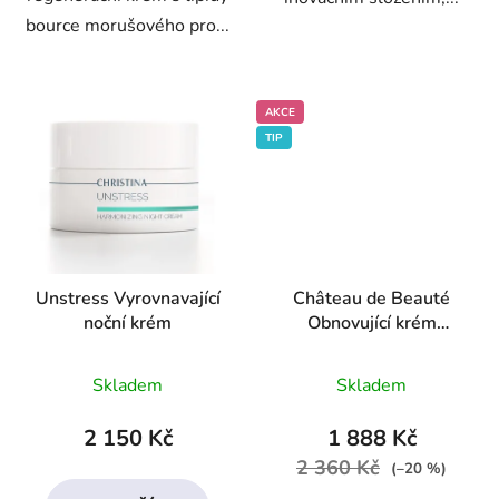
bource morušového pro...
AKCE
TIP
Unstress Vyrovnavající
Château de Beauté
noční krém
Obnovující krém
„Noblesa“ s extraktem
Průměrné
Průměrné
vína
Skladem
Skladem
hodnocení
hodnocení
produktu
produktu
2 150 Kč
1 888 Kč
je
je
2 360 Kč
(–20 %)
4,3
4,2