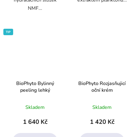
hydratačních složek
extraktem planktonu...
NMF...
TIP
BioPhyto Bylinný
BioPhyto Rozjasňujicí
peeling lehký
oční krém
Průměrné
Průměrné
Skladem
Skladem
hodnocení
hodnocení
produktu
produktu
1 640 Kč
1 420 Kč
je
je
4,0
3,8