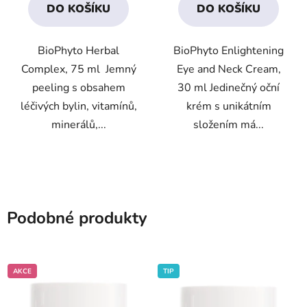
DO KOŠÍKU
DO KOŠÍKU
z
z
5
5
BioPhyto Herbal
BioPhyto Enlightening
hvězdiček.
hvězdiček.
Complex, 75 ml Jemný
Eye and Neck Cream,
peeling s obsahem
30 ml Jedinečný oční
léčivých bylin, vitamínů,
krém s unikátním
minerálů,...
složením má...
Podobné produkty
AKCE
TIP