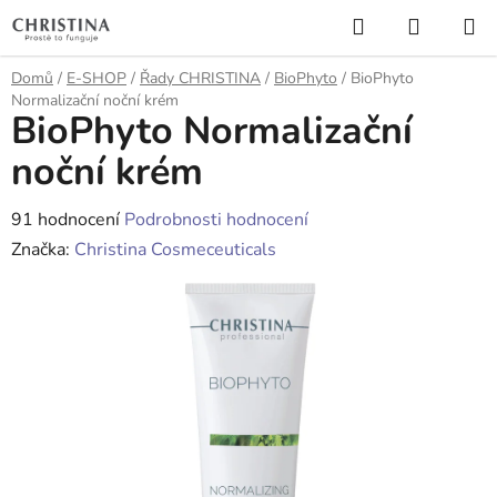
Přejít
Hledat
NÁKUP
na
KOŠÍK
obsah
Domů
/
E-SHOP
/
Řady CHRISTINA
/
BioPhyto
/
BioPhyto
Normalizační noční krém
BioPhyto Normalizační
noční krém
Průměrné
91 hodnocení
Podrobnosti hodnocení
hodnocení
Značka:
Christina Cosmeceuticals
produktu
je
4,4
z
5
hvězdiček.