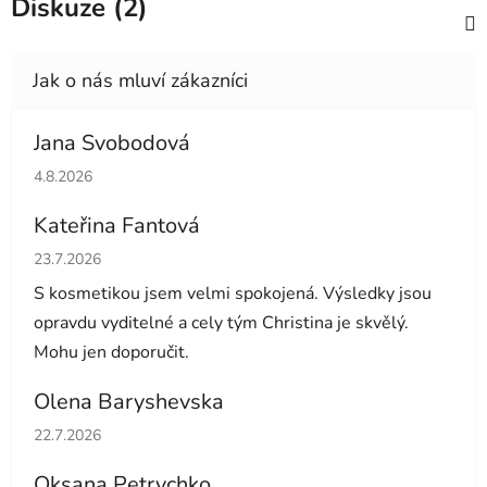
Diskuze (2)
Jana Svobodová
Hodnocení obchodu je 5 z 5 hvězdiček.
4.8.2026
Kateřina Fantová
Hodnocení obchodu je 5 z 5 hvězdiček.
23.7.2026
S kosmetikou jsem velmi spokojená. Výsledky jsou
opravdu vyditelné a cely tým Christina je skvělý.
Mohu jen doporučit.
Olena Baryshevska
Hodnocení obchodu je 5 z 5 hvězdiček.
22.7.2026
Oksana Petrychko