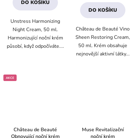
DO KOŠÍKU
z
z
DO KOŠÍKU
5
5
Unstress Harmonizing
hvězdiček.
hvězdiček.
Château de Beauté Vino
Night Cream, 50 ml.
Sheen Restoring Cream,
Harmonizující noční krém
50 ml. Krém obsahuje
působí, když odpočíváte....
nejnovější aktivní látky...
AKCE
Château de Beauté
Muse Revitalizační
Obnovující noční krém
noční krém