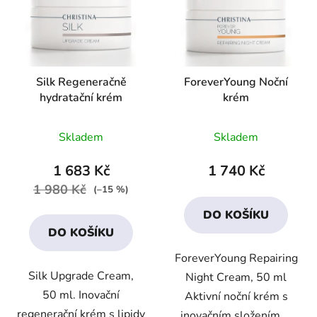
Silk Regeneračně
ForeverYoung Noční
hydratační krém
krém
Průměrné
Průměrné
Skladem
Skladem
hodnocení
hodnocení
produktu
produktu
1 683 Kč
1 740 Kč
je
je
1 980 Kč
(–15 %)
3,9
4,0
DO KOŠÍKU
z
z
DO KOŠÍKU
5
5
ForeverYoung Repairing
hvězdiček.
hvězdiček.
Silk Upgrade Cream,
Night Cream, 50 ml
50 ml. Inovační
Aktivní noční krém s
regenerační krém s lipidy
inovačním složením,...