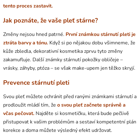
tento proces zastavit.
Jak poznáte, že vaše pleť stárne?
Změny nejsou hned patrné.
První známkou stárnutí pleti je
ztráta barvy a tónu.
Když si po nějakou dobu všimneme, že
kůže zbledla, dekorativní kosmetika zprvu tyto změny
zakamufluje. Další známky stárnutí pokožky obličeje –
vrásky, záhyby, ptóza – se však make-upem jen těžko skryjí.
Prevence stárnutí pleti
Svou pleť můžete ochránit před ranými známkami stárnutí a
prodloužit mládí tím, že
o svou pleť začnete správně a
včas pečovat.
Najděte si kosmetičku, která bude pečlivě
přistupovat k vašim problémům a sestaví kompetentní plán
korekce a doma můžete výsledný efekt udržovat.