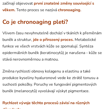
začínají objevovat
první znatelné změny
související s
věkem.
Tento proces se nazývá
chronoaging.
Co je chronoaging pleti?
Vlivem času nevyhnutelně dochází v tkáních k přeměnám
buněk a struktur,
jde o přirozený proces.
Metabolické
funkce ve všech vrstvách kůže se zpomalují. Syntéza
epidermálních buněk (keratinocytů) je narušena - kůže se
stává nerovnoměrnou a matnou.
Změna rychlosti obnovy kolagenu a elastinu a také
produkce kyseliny hyaluronové vede ke ztrátě tonusu a
suchosti pokožky. Poruchy ve fungování pigmentových
buněk (melanocytů) vyvolávají výskyt pigmentace.
Rychlost vývoje těchto procesů závisí na různých