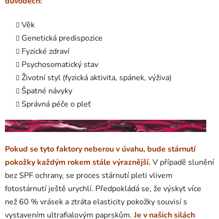
důvodech:
Věk
Genetická predispozice
Fyzické zdraví
Psychosomatický stav
Životní styl (fyzická aktivita, spánek, výživa)
Špatné návyky
Správná péče o pleť
Pokud se tyto faktory neberou v úvahu, bude stárnutí
pokožky každým rokem stále výraznější.
V případě slunění
bez SPF ochrany, se proces stárnutí pleti vlivem
fotostárnutí ještě urychlí. Předpokládá se, že výskyt více
než 60 % vrásek a ztráta elasticity pokožky souvisí s
vystavením ultrafialovým paprskům.
Je v našich silách