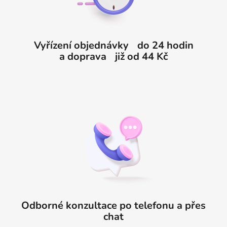
í
Vyřízení objednávky do 24 hodin
a doprava již od 44 Kč
Odborné konzultace po telefonu a přes
chat