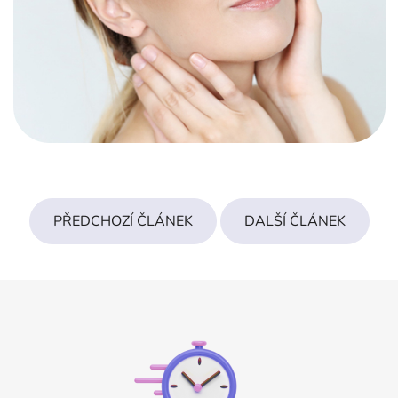
PŘEDCHOZÍ ČLÁNEK
DALŠÍ ČLÁNEK
Z
á
p
a
t