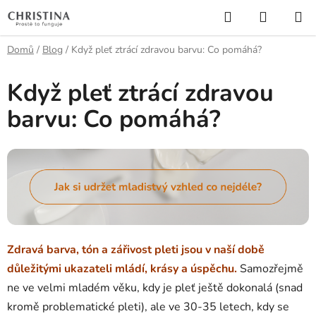
Přejít
Hledat
NÁKUP
na
KOŠÍK
obsah
Domů
/
Blog
/
Když pleť ztrácí zdravou barvu: Co pomáhá?
Když pleť ztrácí zdravou
barvu: Co pomáhá?
Zdravá barva, tón a zářivost pleti jsou v naší době
důležitými ukazateli mládí, krásy a úspěchu.
Samozřejmě
ne ve velmi mladém věku, kdy je pleť ještě dokonalá (snad
kromě problematické pleti), ale ve 30-35 letech, kdy se