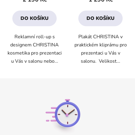
je
5,0
DO KOŠÍKU
DO KOŠÍKU
z
5
Reklamní roll-up s
Plakát CHRISTINA v
hvězdiček.
designem CHRISTINA
praktickém kliprámu pro
kosmetika pro prezentaci
prezentaci u Vás v
u Vás v salonu nebo...
salonu. Velikost...
Z
á
p
a
t
í