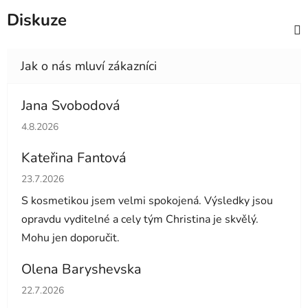
Diskuze
Jana Svobodová
Hodnocení obchodu je 5 z 5 hvězdiček.
4.8.2026
Kateřina Fantová
Hodnocení obchodu je 5 z 5 hvězdiček.
23.7.2026
S kosmetikou jsem velmi spokojená. Výsledky jsou
opravdu vyditelné a cely tým Christina je skvělý.
Mohu jen doporučit.
Olena Baryshevska
Hodnocení obchodu je 5 z 5 hvězdiček.
22.7.2026