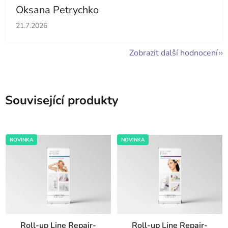
Oksana Petrychko
Hodnocení obchodu je 5 z 5 hvězdiček.
21.7.2026
Zobrazit další hodnocení
Související produkty
NOVINKA
NOVINKA
Roll-up Line Repair-
Roll-up Line Repair-