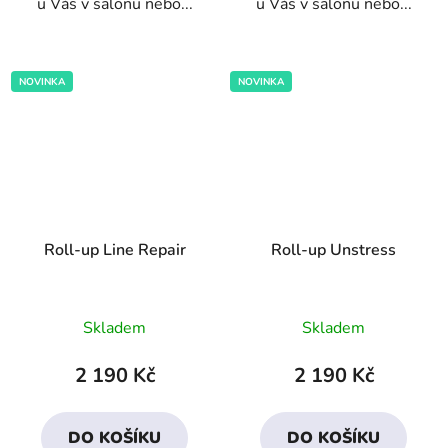
u Vás v salonu nebo...
u Vás v salonu nebo...
NOVINKA
NOVINKA
Roll-up Line Repair
Roll-up Unstress
Průměrné
Skladem
Skladem
hodnocení
produktu
2 190 Kč
2 190 Kč
je
5,0
DO KOŠÍKU
DO KOŠÍKU
z