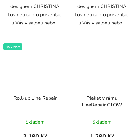
designem CHRISTINA
designem CHRISTINA
kosmetika pro prezentaci
kosmetika pro prezentaci
u Vás v salonu nebo...
u Vás v salonu nebo...
NOVINKA
Roll-up Line Repair
Plakát v rámu
LineRepair GLOW
Průměrné
Skladem
Skladem
hodnocení
produktu
2 190 Kč
1 290 Kč