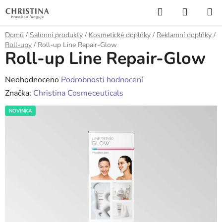
Přejít
Hledat
NÁKUP
na
KOŠÍK
obsah
Domů
/
Salonní produkty
/
Kosmetické doplňky
/
Reklamní doplňky
/
Roll-upy
/
Roll-up Line Repair-Glow
Roll-up Line Repair-Glow
Průměrné
Neohodnoceno
Podrobnosti hodnocení
hodnocení
Značka:
Christina Cosmeceuticals
produktu
NOVINKA
je
0,0
z
5
hvězdiček.