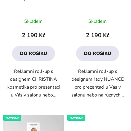
Průměrné
Skladem
Skladem
hodnocení
produktu
2 190 Kč
2 190 Kč
je
5,0
DO KOŠÍKU
DO KOŠÍKU
z
5
Reklamní roll-up s
Reklamní roll-up s
hvězdiček.
designem CHRISTINA
designem řady NUANCE
kosmetika pro prezentaci
pro prezentaci u Vás v
u Vás v salonu nebo...
salonu nebo na různých...
NOVINKA
NOVINKA