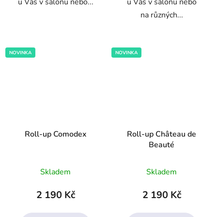
u Vás v salonu nebo...
u Vás v salonu nebo
na různých...
NOVINKA
NOVINKA
Roll-up Comodex
Roll-up Château de
Beauté
Průměrné
Skladem
Skladem
hodnocení
produktu
2 190 Kč
2 190 Kč
je
5,0