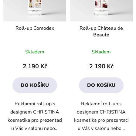
Roll-up Comodex
Roll-up Château de
Beauté
Průměrné
Skladem
Skladem
hodnocení
produktu
2 190 Kč
2 190 Kč
je
5,0
DO KOŠÍKU
DO KOŠÍKU
z
5
Reklamní roll-up s
Reklamní roll-up s
hvězdiček.
designem CHRISTINA
designem CHRISTINA
kosmetika pro prezentaci
kosmetika pro prezentaci
u Vás v salonu nebo...
u Vás v salonu nebo...