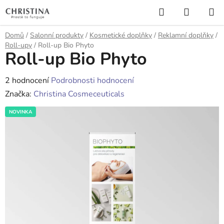
Přejít
Hledat
NÁKUP
na
KOŠÍK
obsah
Domů
/
Salonní produkty
/
Kosmetické doplňky
/
Reklamní doplňky
/
Roll-upy
/
Roll-up Bio Phyto
Roll-up Bio Phyto
Průměrné
2 hodnocení
Podrobnosti hodnocení
hodnocení
Značka:
Christina Cosmeceuticals
produktu
NOVINKA
je
5,0
z
5
hvězdiček.