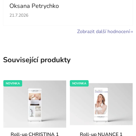
Oksana Petrychko
Hodnocení obchodu je 5 z 5 hvězdiček.
21.7.2026
Zobrazit další hodnocení
Související produkty
NOVINKA
NOVINKA
Roll-up CHRISTINA 1
Roll-up NUANCE 1