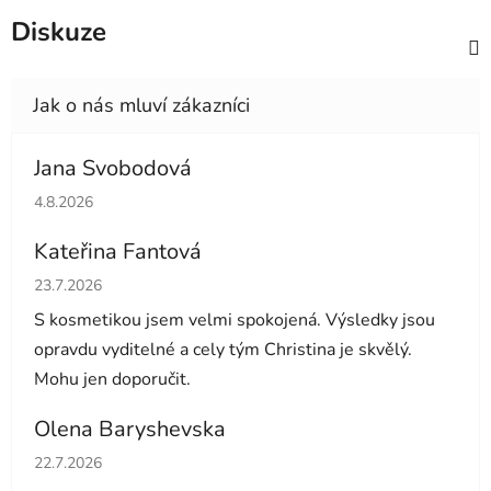
Diskuze
Jana Svobodová
Hodnocení obchodu je 5 z 5 hvězdiček.
4.8.2026
Kateřina Fantová
Hodnocení obchodu je 5 z 5 hvězdiček.
23.7.2026
S kosmetikou jsem velmi spokojená. Výsledky jsou
opravdu vyditelné a cely tým Christina je skvělý.
Mohu jen doporučit.
Olena Baryshevska
Hodnocení obchodu je 5 z 5 hvězdiček.
22.7.2026