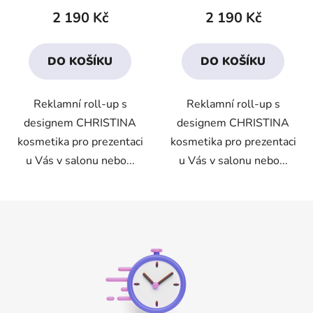
2 190 Kč
2 190 Kč
DO KOŠÍKU
DO KOŠÍKU
Reklamní roll-up s
Reklamní roll-up s
designem CHRISTINA
designem CHRISTINA
kosmetika pro prezentaci
kosmetika pro prezentaci
u Vás v salonu nebo...
u Vás v salonu nebo...
Z
á
p
a
t
í