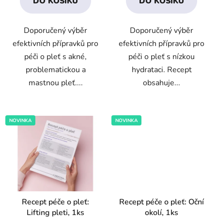
DO KOŠÍKU
DO KOŠÍKU
z
z
5
5
Doporučený výběr
Doporučený výběr
hvězdiček.
hvězdiček.
efektivních přípravků pro
efektivních přípravků pro
péči o pleť s akné,
péči o pleť s nízkou
problematickou a
hydrataci. Recept
mastnou pleť....
obsahuje...
NOVINKA
NOVINKA
Recept péče o pleť:
Recept péče o pleť: Oční
Lifting pleti, 1ks
okolí, 1ks