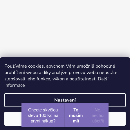
Používáme cookies, abychom Vám umožnili pohodlné
Sledovat na Instagramu
prohlížení webu a díky analýze provozu webu neustále
zlepšovali jeho funkce, výkon a použitelnost.
Další
informace
Facebook
Instagram
Nastavení
Chcete skvělou
To
Ne,
slevu 100 Kč na
musím
nechci
Souhlasím
Vytvořil Shoptet
první nákup?
mít
ušetřit
Copyright 2026
CHRISTINA
. Všechna práva vyhrazena.