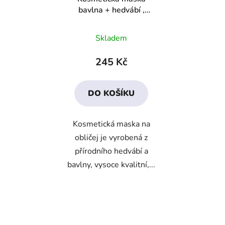
bavlna + hedvábí ,
100ks
Průměrné
Skladem
hodnocení
produktu
245 Kč
je
3,5
DO KOŠÍKU
z
5
Kosmetická maska na
hvězdiček.
obličej je vyrobená z
přírodního hedvábí a
bavlny, vysoce kvalitní,...