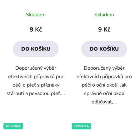
Průměrné
Průměrné
Skladem
Skladem
hodnocení
hodnocení
produktu
produktu
9 Kč
9 Kč
je
je
4,4
4,5
DO KOŠÍKU
DO KOŠÍKU
z
z
5
5
Doporučený výběr
Doporučený výběr
hvězdiček.
hvězdiček.
efektivních přípravků pro
efektivních přípravků pro
péči o pleť s příznaky
péči o oční okolí. Jak
stárnutí a povadlou pleť....
správně oční okolí
odličovat,...
NOVINKA
NOVINKA