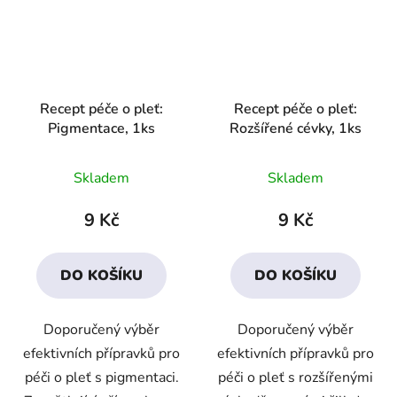
Recept péče o pleť:
Recept péče o pleť:
Pigmentace, 1ks
Rozšířené cévky, 1ks
Průměrné
Průměrné
Skladem
Skladem
hodnocení
hodnocení
produktu
produktu
9 Kč
9 Kč
je
je
4,8
3,4
DO KOŠÍKU
DO KOŠÍKU
z
z
5
5
Doporučený výběr
Doporučený výběr
hvězdiček.
hvězdiček.
efektivních přípravků pro
efektivních přípravků pro
péči o pleť s pigmentaci.
péči o pleť s rozšířenými