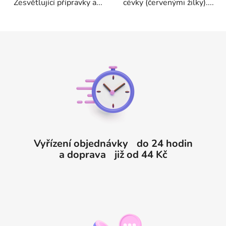
Zesvětlující přípravky a...
cévky (červenými žilky)....
Z
á
p
a
t
í
Vyřízení objednávky do 24 hodin
a doprava již od 44 Kč