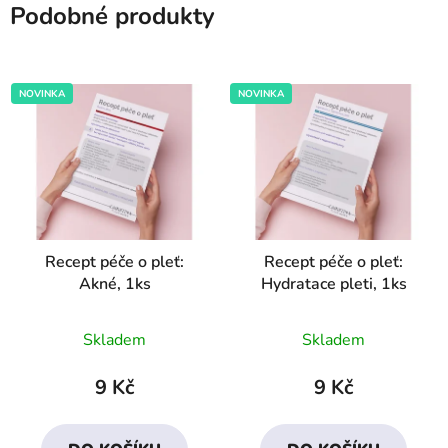
Podobné produkty
NOVINKA
NOVINKA
Recept péče o pleť:
Recept péče o pleť:
Akné, 1ks
Hydratace pleti, 1ks
Průměrné
Průměrné
Skladem
Skladem
hodnocení
hodnocení
produktu
produktu
9 Kč
9 Kč
je
je
4,6
4,2