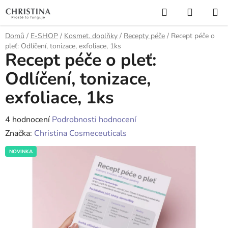
Přejít
Hledat
NÁKUP
na
KOŠÍK
obsah
Domů
/
E-SHOP
/
Kosmet. doplňky
/
Recepty péče
/
Recept péče o
pleť: Odlíčení, tonizace, exfoliace, 1ks
Recept péče o pleť:
Odlíčení, tonizace,
exfoliace, 1ks
Průměrné
4 hodnocení
Podrobnosti hodnocení
hodnocení
Značka:
Christina Cosmeceuticals
produktu
NOVINKA
je
3,5
z
5
hvězdiček.