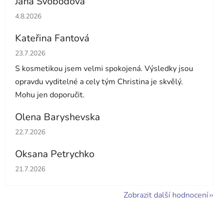
Jana Svobodová
Hodnocení obchodu je 5 z 5 hvězdiček.
4.8.2026
Kateřina Fantová
Hodnocení obchodu je 5 z 5 hvězdiček.
23.7.2026
S kosmetikou jsem velmi spokojená. Výsledky jsou
opravdu vyditelné a cely tým Christina je skvělý.
Mohu jen doporučit.
Olena Baryshevska
Hodnocení obchodu je 5 z 5 hvězdiček.
22.7.2026
Oksana Petrychko
Hodnocení obchodu je 5 z 5 hvězdiček.
21.7.2026
Zobrazit další hodnocení