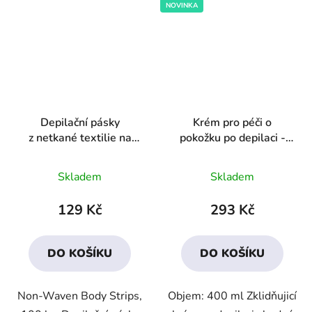
NOVINKA
Depilační pásky
Krém pro péči o
z netkané textilie na
pokožku po depilaci -
tělo, 100ks
čajovník
Průměrné
Průměrné
Skladem
Skladem
hodnocení
hodnocení
produktu
produktu
129 Kč
293 Kč
je
je
4,0
3,8
DO KOŠÍKU
DO KOŠÍKU
z
z
5
5
Non-Waven Body Strips,
Objem: 400 ml Zklidňujicí
hvězdiček.
hvězdiček.