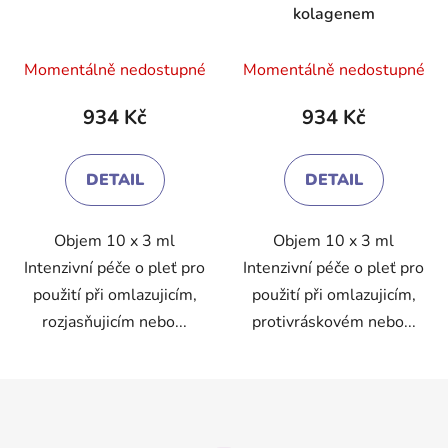
kolagenem
Průměrné
Průměrné
Momentálně nedostupné
Momentálně nedostupné
hodnocení
hodnocení
produktu
produktu
934 Kč
934 Kč
je
je
3,3
3,1
DETAIL
DETAIL
z
z
5
5
Objem 10 x 3 ml
Objem 10 x 3 ml
hvězdiček.
hvězdiček.
Intenzivní péče o pleť pro
Intenzivní péče o pleť pro
použití při omlazujicím,
použití při omlazujicím,
rozjasňujicím nebo...
protivráskovém nebo...
Z
á
p