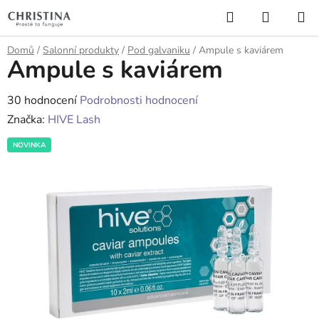
Přejít
Hledat
NÁKUP
na
KOŠÍK
obsah
Domů
/
Salonní produkty
/
Pod galvaniku
/
Ampule s kaviárem
Ampule s kaviárem
Průměrné
30 hodnocení
Podrobnosti hodnocení
hodnocení
Značka:
HIVE Lash
produktu
NOVINKA
je
3,7
z
5
hvězdiček.