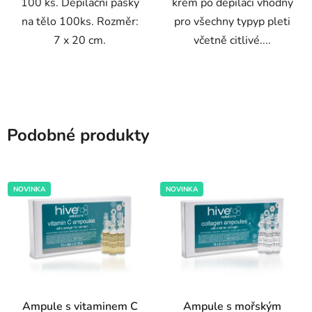
100 ks. Depilační pásky
krém po depilaci vhodný
na tělo 100ks. Rozměr:
pro všechny typyp pleti
7 x 20 cm.
včetně citlivé....
Podobné produkty
NOVINKA
NOVINKA
Ampule s vitaminem C
Ampule s mořským