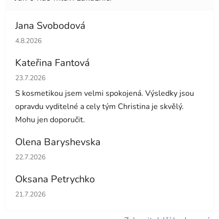
Jana Svobodová
Hodnocení obchodu je 5 z 5 hvězdiček.
4.8.2026
Kateřina Fantová
Hodnocení obchodu je 5 z 5 hvězdiček.
23.7.2026
S kosmetikou jsem velmi spokojená. Výsledky jsou
opravdu vyditelné a cely tým Christina je skvělý.
Mohu jen doporučit.
Olena Baryshevska
Hodnocení obchodu je 5 z 5 hvězdiček.
22.7.2026
Oksana Petrychko
Hodnocení obchodu je 5 z 5 hvězdiček.
21.7.2026