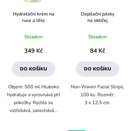
Hydratační krém na
Depilační pásky
ruce a tělo
na obličej
Průměrné
Průměrné
Skladem
Skladem
hodnocení
hodnocení
produktu
produktu
349 Kč
84 Kč
je
je
3,8
3,5
DO KOŠÍKU
DO KOŠÍKU
z
z
5
5
Objem: 500 ml Hluboko
Non-Waven Facial Strips,
hvězdiček.
hvězdiček.
hydratuje a vyrovnává pH
100 ks. Rozměr:
pokožky. Rychle se
3 x 12,5 cm.
vstřebává, zanechává...