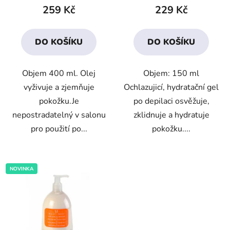
produktu
produktu
259 Kč
229 Kč
je
je
4,6
4,6
DO KOŠÍKU
DO KOŠÍKU
z
z
5
5
Objem 400 ml. Olej
Objem: 150 ml
hvězdiček.
hvězdiček.
vyživuje a zjemňuje
Ochlazujicí, hydratační gel
pokožku.Je
po depilaci osvěžuje,
nepostradatelný v salonu
zklidnuje a hydratuje
pro použití po...
pokožku....
NOVINKA