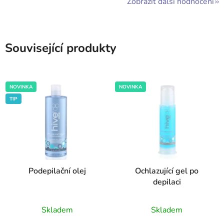
Zobrazit další hodnocení
Související produkty
NOVINKA
NOVINKA
TIP
Podepilační olej
Ochlazující gel po
depilaci
Průměrné
Průměrné
Skladem
Skladem
hodnocení
hodnocení