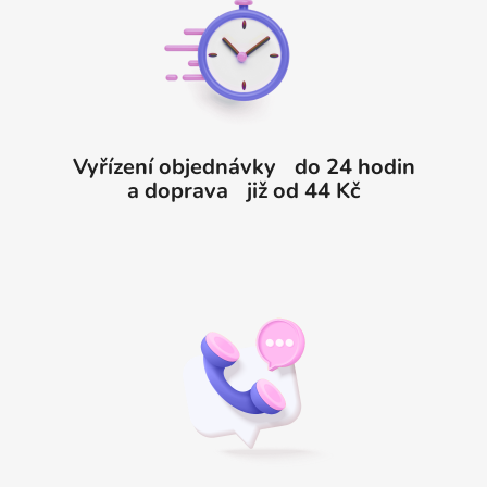
a
t
í
Vyřízení objednávky do 24 hodin
a doprava již od 44 Kč