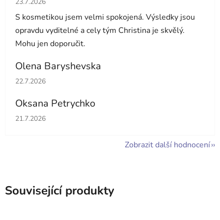
23.7.2026
S kosmetikou jsem velmi spokojená. Výsledky jsou
opravdu vyditelné a cely tým Christina je skvělý.
Mohu jen doporučit.
Olena Baryshevska
Hodnocení obchodu je 5 z 5 hvězdiček.
22.7.2026
Oksana Petrychko
Hodnocení obchodu je 5 z 5 hvězdiček.
21.7.2026
Zobrazit další hodnocení
Související produkty