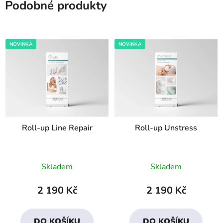
Podobné produkty
NOVINKA
NOVINKA
Roll-up Line Repair
Roll-up Unstress
Průměrné
Skladem
Skladem
hodnocení
produktu
2 190 Kč
2 190 Kč
je
5,0
DO KOŠÍKU
DO KOŠÍKU