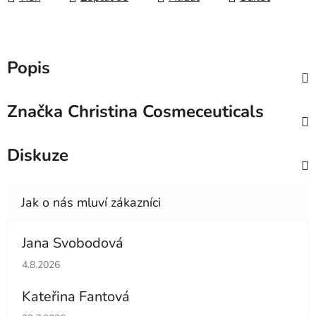
Popis
Značka
Christina Cosmeceuticals
Diskuze
Jana Svobodová
Hodnocení obchodu je 5 z 5 hvězdiček.
4.8.2026
Kateřina Fantová
Hodnocení obchodu je 5 z 5 hvězdiček.