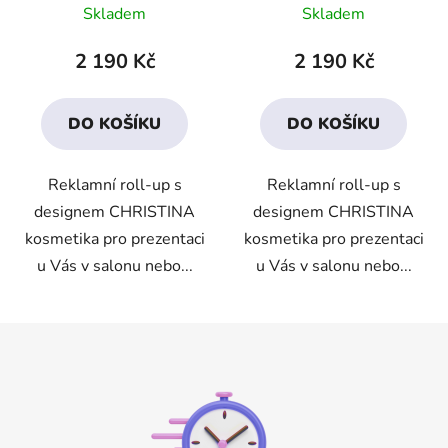
Skladem
Skladem
2 190 Kč
2 190 Kč
DO KOŠÍKU
DO KOŠÍKU
Reklamní roll-up s
Reklamní roll-up s
designem CHRISTINA
designem CHRISTINA
kosmetika pro prezentaci
kosmetika pro prezentaci
u Vás v salonu nebo...
u Vás v salonu nebo...
Z
á
p
a
t