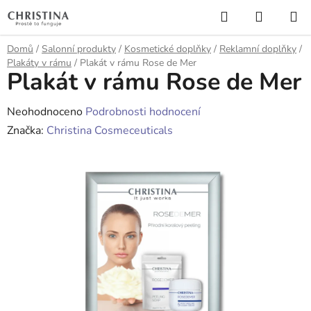
Přejít
Hledat
NÁKUP
na
KOŠÍK
obsah
Domů
/
Salonní produkty
/
Kosmetické doplňky
/
Reklamní doplňky
/
Plakáty v rámu
/
Plakát v rámu Rose de Mer
Plakát v rámu Rose de Mer
Průměrné
Neohodnoceno
Podrobnosti hodnocení
hodnocení
Značka:
Christina Cosmeceuticals
produktu
je
0,0
z
5
hvězdiček.