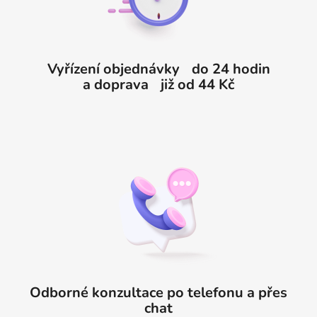
í
Vyřízení objednávky do 24 hodin
a doprava již od 44 Kč
Odborné konzultace po telefonu a přes
chat