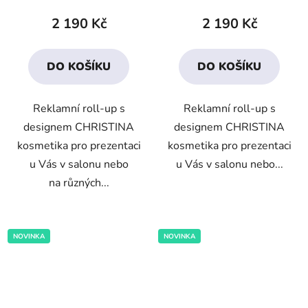
produktu
2 190 Kč
2 190 Kč
je
5,0
DO KOŠÍKU
DO KOŠÍKU
z
5
Reklamní roll-up s
Reklamní roll-up s
hvězdiček.
designem CHRISTINA
designem CHRISTINA
kosmetika pro prezentaci
kosmetika pro prezentaci
u Vás v salonu nebo
u Vás v salonu nebo...
na různých...
NOVINKA
NOVINKA