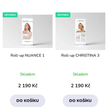
NOVINKA
NOVINKA
Roll-up NUANCE 1
Roll-up CHRISTINA 3
Průměrné
Skladem
Skladem
hodnocení
produktu
2 190 Kč
2 190 Kč
je
5,0
DO KOŠÍKU
DO KOŠÍKU
z