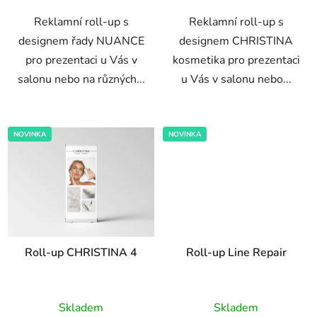
5
Reklamní roll-up s
Reklamní roll-up s
hvězdiček.
designem řady NUANCE
designem CHRISTINA
pro prezentaci u Vás v
kosmetika pro prezentaci
salonu nebo na různých...
u Vás v salonu nebo...
NOVINKA
NOVINKA
Roll-up CHRISTINA 4
Roll-up Line Repair
Průměrné
Skladem
Skladem
hodnocení