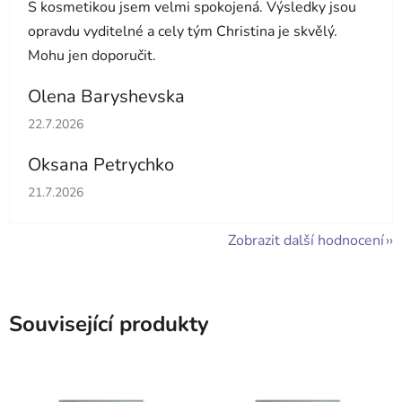
S kosmetikou jsem velmi spokojená. Výsledky jsou
opravdu vyditelné a cely tým Christina je skvělý.
Mohu jen doporučit.
Olena Baryshevska
Hodnocení obchodu je 5 z 5 hvězdiček.
22.7.2026
Oksana Petrychko
Hodnocení obchodu je 5 z 5 hvězdiček.
21.7.2026
Zobrazit další hodnocení
Související produkty