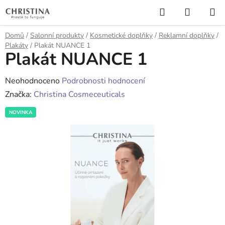
Přejít
Hledat
NÁKUP
na
KOŠÍK
obsah
Domů
/
Salonní produkty
/
Kosmetické doplňky
/
Reklamní doplňky
/
Plakáty
/
Plakát NUANCE 1
Plakát NUANCE 1
Průměrné
Neohodnoceno
Podrobnosti hodnocení
hodnocení
Značka:
Christina Cosmeceuticals
produktu
NOVINKA
je
0,0
z
5
hvězdiček.