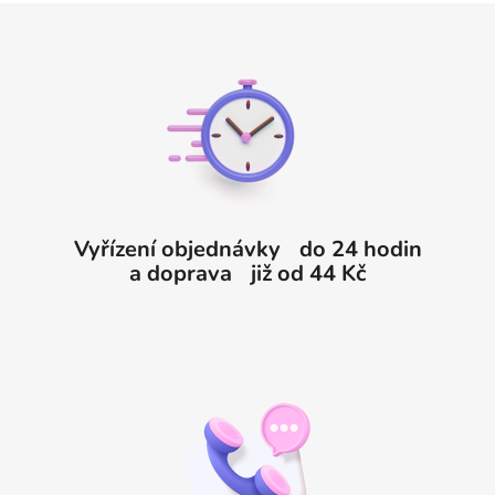
Z
á
p
a
t
í
Vyřízení objednávky do 24 hodin
a doprava již od 44 Kč