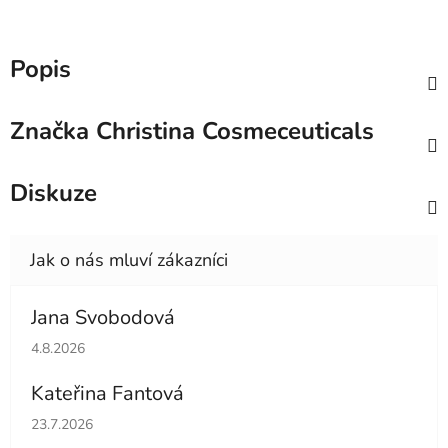
Popis
Značka
Christina Cosmeceuticals
Diskuze
Jana Svobodová
Hodnocení obchodu je 5 z 5 hvězdiček.
4.8.2026
Kateřina Fantová
Hodnocení obchodu je 5 z 5 hvězdiček.
23.7.2026