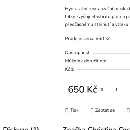
3,9
Hydratační revitalizační maska 
z
látky zvyšují elasticitu pleti a 
5
předčasnému stárnutí a vzniku 
hvězdiček.
Prodejní cena: 650 Kč
Dostupnost
Můžeme doručit do:
Kód:
650 Kč
Měrná cena:
Tisk
Zeptat se
Diskuze (1)
Značka
Christina Co