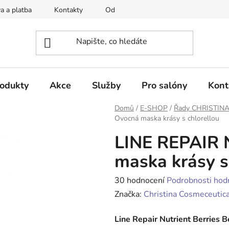
a a platba
Kontakty
Odstoupení od smlouvy
Ochrana
rodukty
Akce
Služby
Pro salóny
Kont
Domů
/
E-SHOP
/
Řady CHRISTIN
Ovocná maska krásy s chlorellou
LINE REPAIR
maska krásy s
Průměrné
30 hodnocení
Podrobnosti hod
hodnocení
Značka:
Christina Cosmeceutica
produktu
Line Repair Nutrient Berries 
je