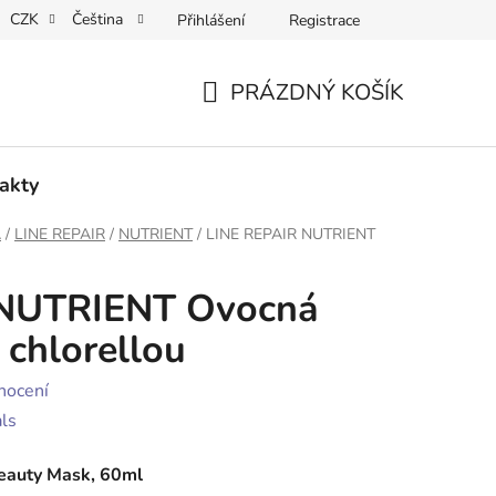
CZK
Čeština
Přihlášení
Registrace
 osobních údajů
PRÁZDNÝ KOŠÍK
NÁKUPNÍ
KOŠÍK
akty
A
/
LINE REPAIR
/
NUTRIENT
/
LINE REPAIR NUTRIENT
 NUTRIENT Ovocná
 chlorellou
nocení
ls
Beauty Mask, 60ml