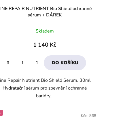
INE REPAIR NUTRIENT Bio Shield ochranné
sérum + DÁREK
Průměrné
Skladem
hodnocení
produktu
1 140 Kč
je
4,4
DO KOŠÍKU
z
5
ine Repair Nutrient Bio Shield Serum, 30ml
hvězdiček.
Hydratační sérum pro zpevnění ochranné
bariéry...
E
Kód:
868