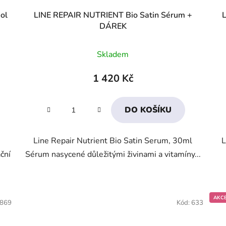
ol
LINE REPAIR NUTRIENT Bio Satin Sérum +
L
DÁREK
Průměrné
Skladem
hodnocení
produktu
1 420 Kč
je
3,7
DO KOŠÍKU
z
5
Line Repair Nutrient Bio Satin Serum, 30ml
L
hvězdiček.
ční
Sérum nasycené důležitými živinami a vitamíny...
AKC
869
Kód:
633