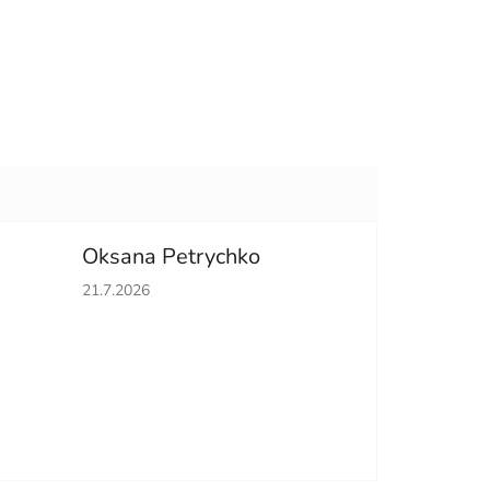
Oksana Petrychko
hvězdiček.
Hodnocení obchodu je 5 z 5 hvězdiček.
21.7.2026