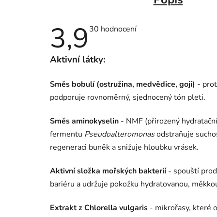
3,9
Průměrné
30 hodnocení
hodnocení
produktu
je
Aktivní látky:
3,9
z
5
hvězdiček.
Směs bobulí (ostružina, medvědice, goji)
- prot
podporuje rovnoměrný, sjednocený tón pleti.
Směs aminokyselin
- NMF (přirozený hydratační
fermentu
Pseudoalteromonas
odstraňuje sucho
regeneraci buněk a snižuje hloubku vrásek.
Aktivní složka mořských bakterií
- spouští produ
bariéru a udržuje pokožku hydratovanou, měkkou
Extrakt z Chlorella vulgaris
- mikrořasy, které o