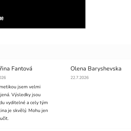
řina Fantová
Olena Baryshevska
cení obchodu je 5 z 5 hvězdiček.
Hodnocení obchodu je 5 z 5 
026
22.7.2026
metikou jsem velmi
jená. Výsledky jsou
du vyditelné a cely tým
tina je skvělý. Mohu jen
učit.