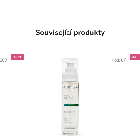
Související produkty
AKCE
AKC
867
Kód:
87