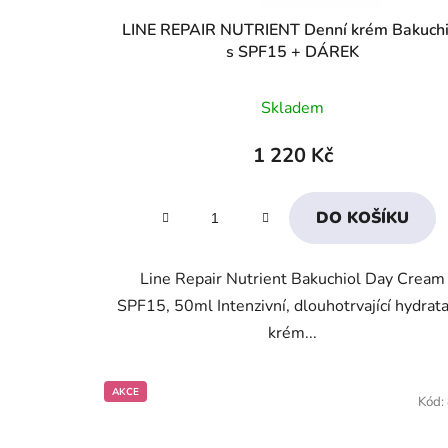
LINE REPAIR NUTRIENT Denní krém Bakuchi
s SPF15 + DÁREK
Průměrné
Skladem
hodnocení
produktu
1 220 Kč
je
3,3
DO KOŠÍKU
z
5
Line Repair Nutrient Bakuchiol Day Cream
hvězdiček.
SPF15, 50ml Intenzivní, dlouhotrvající hydrata
krém...
AKCE
Kód: