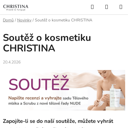
Přejít
Hledat
NÁKUP
na
KOŠÍK
obsah
Domů
/
Novinky
/
Soutěž o kosmetiku CHRISTINA
Soutěž o kosmetiku
CHRISTINA
20.4.2026
Zapojíte-li se do naší soutěže, můžete vyhrát