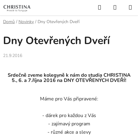
Přejít
Hledat
NÁKUP
na
KOŠÍK
obsah
Domů
/
Novinky
/
Dny Otevřených Dveří
Dny Otevřených Dveří
21.9.2016
Srdečně zveme kolegyně k nám do studia CHRISTINA
5., 6. a 7.října 2016 na DNY OTEVŘENÝCH DVEŘÍ!
Máme pro Vás připravené:
- dárek pro každou z Vás
- zajímavý program
- různé akce a slevy