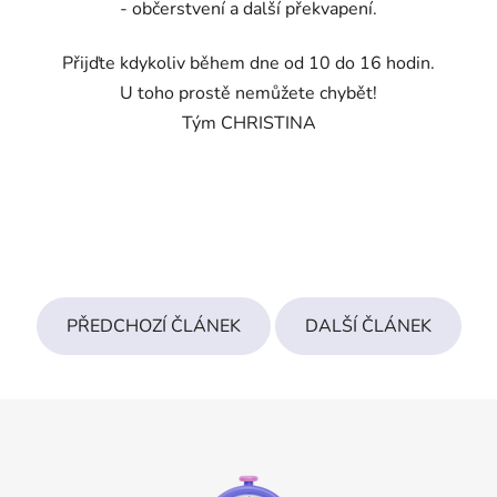
- občerstvení a další překvapení.
Přijďte kdykoliv během dne od 10 do 16 hodin.
U toho prostě nemůžete chybět!
Tým CHRISTINA
PŘEDCHOZÍ ČLÁNEK
DALŠÍ ČLÁNEK
Z
á
p