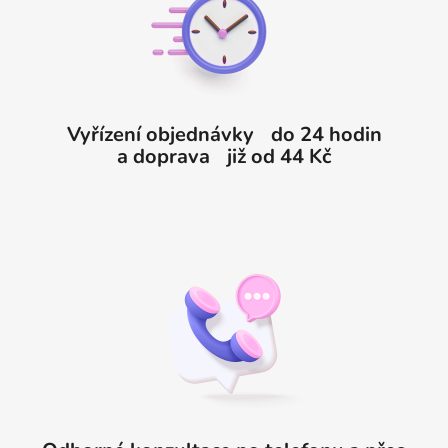
a
t
í
Vyřízení objednávky do 24 hodin
a doprava již od 44 Kč