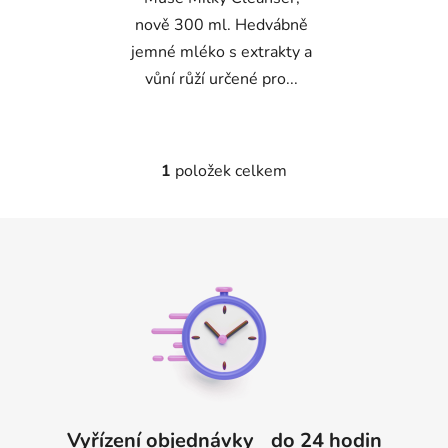
nově 300 ml. Hedvábně
jemné mléko s extrakty a
vůní růží určené pro...
1
položek celkem
O
v
l
Z
á
á
d
p
a
a
c
t
í
p
í
r
v
k
Vyřízení objednávky do 24 hodin
y