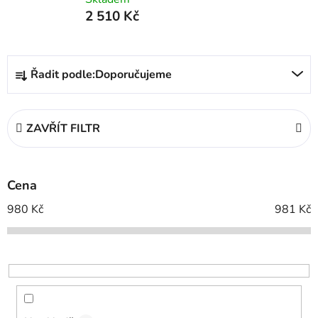
2 510 Kč
Ř
Řadit podle:
Doporučujeme
a
z
e
ZAVŘÍT FILTR
n
í
p
Cena
r
o
980
Kč
981
Kč
d
u
k
t
ů