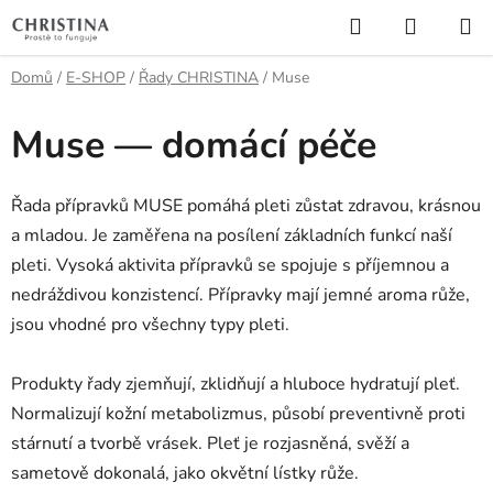
Přejít
Hledat
NÁKUP
na
KOŠÍK
obsah
Domů
/
E-SHOP
/
Řady CHRISTINA
/
Muse
Muse — domácí péče
Řada přípravků MUSE pomáhá pleti zůstat zdravou, krásnou
a mladou. Je zaměřena na posílení základních funkcí naší
pleti. Vysoká aktivita přípravků se spojuje s příjemnou a
nedráždivou konzistencí. Přípravky mají jemné aroma růže,
jsou vhodné pro všechny typy pleti.
Produkty řady zjemňují, zklidňují a hluboce hydratují pleť.
Normalizují kožní metabolizmus, působí preventivně proti
stárnutí a tvorbě vrásek. Pleť je rozjasněná, svěží a
sametově dokonalá, jako okvětní lístky růže.