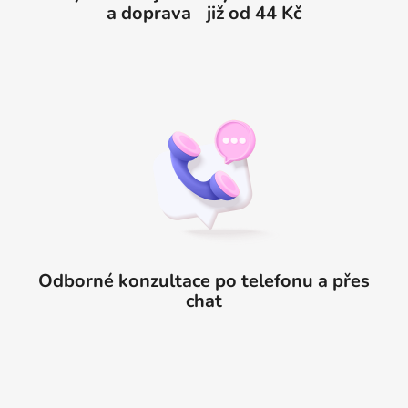
a doprava již od 44 Kč
v
ý
p
i
s
u
Odborné konzultace po telefonu a přes
chat