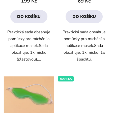
199 Kč
69 Kč
je
je
4,4
3,0
DO KOŠÍKU
DO KOŠÍKU
z
z
5
5
Praktická sada obsahuje
Praktická sada obsahuje
hvězdiček.
hvězdiček.
pomůcky pro míchání a
pomůcky pro míchání a
aplikace masek.Sada
aplikace masek.Sada
obsahuje: 1x misku
obsahuje: 1x misku, 1x
(plastovou),...
špachtli.
NOVINKA