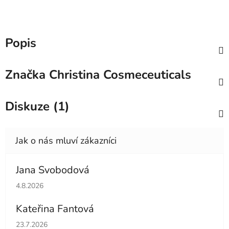
Popis
Značka
Christina Cosmeceuticals
Diskuze (1)
Jana Svobodová
Hodnocení obchodu je 5 z 5 hvězdiček.
4.8.2026
Kateřina Fantová
Hodnocení obchodu je 5 z 5 hvězdiček.
23.7.2026