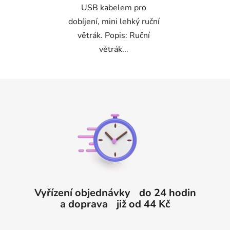
USB kabelem pro
dobíjení, mini lehký ruční
větrák. Popis: Ruční
větrák...
Z
á
p
a
t
í
Vyřízení objednávky do 24 hodin
a doprava již od 44 Kč