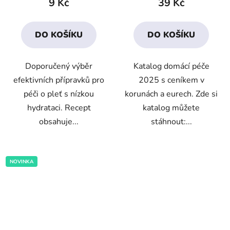
9 Kč
39 Kč
je
je
4,2
4,8
DO KOŠÍKU
DO KOŠÍKU
z
z
5
5
Doporučený výběr
Katalog domácí péče
hvězdiček.
hvězdiček.
efektivních přípravků pro
2025 s ceníkem v
péči o pleť s nízkou
korunách a eurech. Zde si
hydrataci. Recept
katalog můžete
obsahuje...
stáhnout:...
NOVINKA