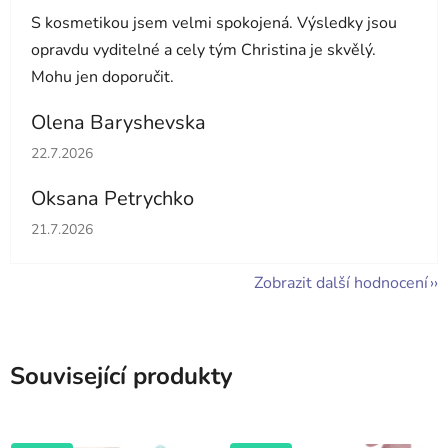
S kosmetikou jsem velmi spokojená. Výsledky jsou
opravdu vyditelné a cely tým Christina je skvělý.
Mohu jen doporučit.
Olena Baryshevska
Hodnocení obchodu je 5 z 5 hvězdiček.
22.7.2026
Oksana Petrychko
Hodnocení obchodu je 5 z 5 hvězdiček.
21.7.2026
Zobrazit další hodnocení
Související produkty