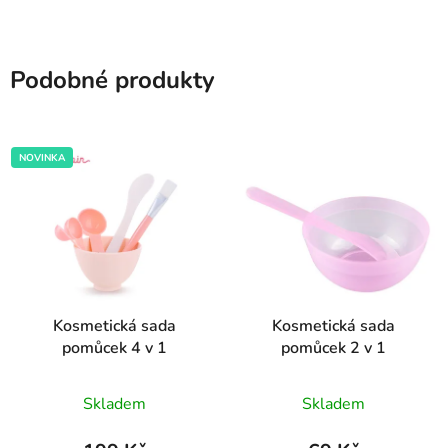
Podobné produkty
NOVINKA
Kosmetická sada
Kosmetická sada
pomůcek 4 v 1
pomůcek 2 v 1
Průměrné
Průměrné
Skladem
Skladem
hodnocení
hodnocení
produktu
produktu