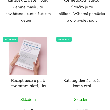
kartáček:1. čištění pleti
kosmetických štětců.
(jemně masírujte
Srdíčko je ze
navlhčenou pleť s čisticím
silikonu.Výborná pomůcka
gelem...
pro pravidelnou...
NOVINKA
NOVINKA
Recept péče o pleť:
Katalog domácí péče
Hydratace pleti, 1ks
kompletní
Průměrné
Průměrné
Skladem
Skladem
hodnocení
hodnocení
produktu
produktu