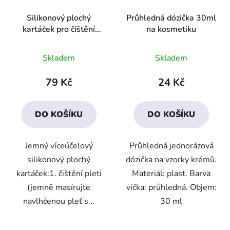
Silikonový plochý
Průhledná dózička 30ml
kartáček pro čištění
na kosmetiku
pleti
Průměrné
Skladem
Skladem
hodnocení
produktu
79 Kč
24 Kč
je
3,3
DO KOŠÍKU
DO KOŠÍKU
z
5
Jemný víceúčelový
Průhledná jednorázová
hvězdiček.
silikonový plochý
dózička na vzorky krémů.
kartáček:1. čištění pleti
Materiál: plast. Barva
(jemně masírujte
víčka: průhledná. Objem:
navlhčenou pleť s...
30 ml