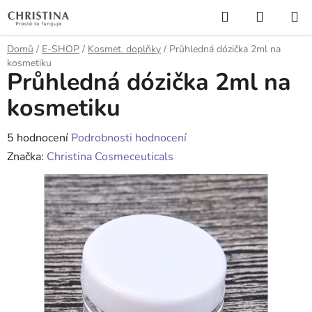
Přejít
Hledat
NÁKUP
na
KOŠÍK
obsah
Domů
/
E-SHOP
/
Kosmet. doplňky
/
Průhledná dózička 2ml na
kosmetiku
Průhledná dózička 2ml na
kosmetiku
Průměrné
5 hodnocení
Podrobnosti hodnocení
hodnocení
Značka:
Christina Cosmeceuticals
produktu
je
5,0
z
5
hvězdiček.