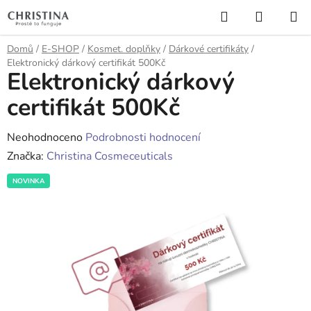
Přejít
Hledat
NÁKUP
na
KOŠÍK
obsah
Domů
/
E-SHOP
/
Kosmet. doplňky
/
Dárkové certifikáty
/
Elektronický dárkový certifikát 500Kč
Elektronický dárkový
certifikát 500Kč
Průměrné
Neohodnoceno
Podrobnosti hodnocení
hodnocení
Značka:
Christina Cosmeceuticals
produktu
NOVINKA
je
0,0
z
5
hvězdiček.