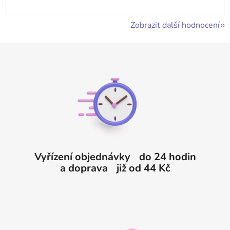
Zobrazit další hodnocení
Z
á
p
a
t
í
Vyřízení objednávky do 24 hodin
a doprava již od 44 Kč