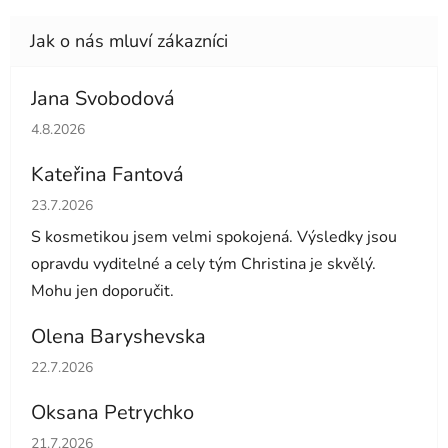
Jana Svobodová
Hodnocení obchodu je 5 z 5 hvězdiček.
4.8.2026
Kateřina Fantová
Hodnocení obchodu je 5 z 5 hvězdiček.
23.7.2026
S kosmetikou jsem velmi spokojená. Výsledky jsou
opravdu vyditelné a cely tým Christina je skvělý.
Mohu jen doporučit.
Olena Baryshevska
Hodnocení obchodu je 5 z 5 hvězdiček.
22.7.2026
Oksana Petrychko
Hodnocení obchodu je 5 z 5 hvězdiček.
21.7.2026