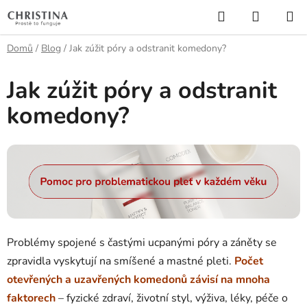
Přejít
Hledat
NÁKUP
na
KOŠÍK
obsah
Domů
/
Blog
/
Jak zúžit póry a odstranit komedony?
Jak zúžit póry a odstranit
komedony?
Problémy spojené s častými ucpanými póry a záněty se
zpravidla vyskytují na smíšené a mastné pleti.
Počet
otevřených a uzavřených komedonů závisí na mnoha
faktorech
– fyzické zdraví, životní styl, výživa, léky, péče o