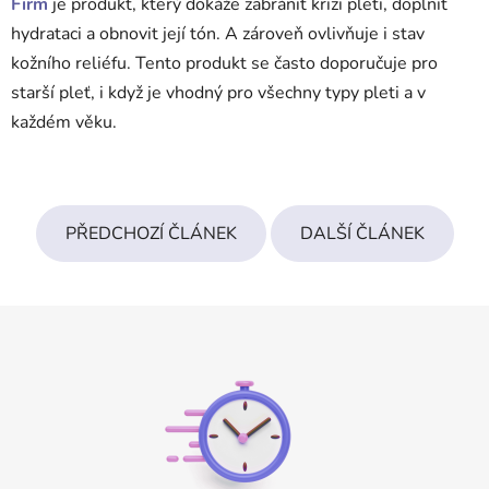
Firm
je produkt, který dokáže zabránit krizi pleti, doplnit
hydrataci a obnovit její tón. A zároveň ovlivňuje i stav
kožního reliéfu. Tento produkt se často doporučuje pro
starší pleť, i když je vhodný pro všechny typy pleti a v
každém věku.
PŘEDCHOZÍ ČLÁNEK
DALŠÍ ČLÁNEK
Z
á
p
a
t
í