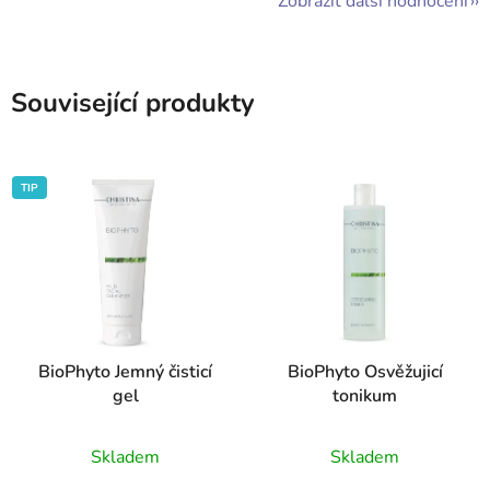
Zobrazit další hodnocení
Související produkty
TIP
BioPhyto Jemný čisticí
BioPhyto Osvěžujicí
gel
tonikum
Průměrné
Průměrné
Skladem
Skladem
hodnocení
hodnocení