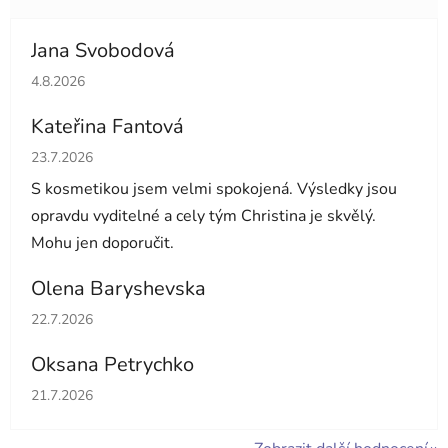
Jana Svobodová
Hodnocení obchodu je 5 z 5 hvězdiček.
4.8.2026
Kateřina Fantová
Hodnocení obchodu je 5 z 5 hvězdiček.
23.7.2026
S kosmetikou jsem velmi spokojená. Výsledky jsou
opravdu vyditelné a cely tým Christina je skvělý.
Mohu jen doporučit.
Olena Baryshevska
Hodnocení obchodu je 5 z 5 hvězdiček.
22.7.2026
Oksana Petrychko
Hodnocení obchodu je 5 z 5 hvězdiček.
21.7.2026