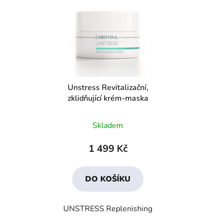
Unstress Revitalizační,
zklidňující krém-maska
Průměrné
Skladem
hodnocení
produktu
1 499 Kč
je
4,3
DO KOŠÍKU
z
5
UNSTRESS Replenishing
hvězdiček.