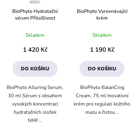
BioPhyto Hydratační
BioPhyto Vyrovnávající
sérum Přitažlivost
krém
Průměrné
Průměrné
Skladem
Skladem
hodnocení
hodnocení
produktu
produktu
1 420 Kč
1 190 Kč
je
je
4,1
3,8
DO KOŠÍKU
DO KOŠÍKU
z
z
5
5
BioPhyto Alluring Serum,
BioPhyto BalanCing
hvězdiček.
hvězdiček.
30 ml Sérum s obsahem
Cream, 75 ml Inovativní
vysokých koncentrací
krém pro regulaci kožního
hydratačních složek
mazu a čistou...
NMF...