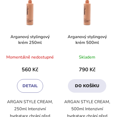
Arganový stylingový
Arganový stylingový
krém 250ml
krém 500ml
Průměrné
Momentálně nedostupné
Skladem
hodnocení
produktu
560 Kč
790 Kč
je
4,0
DETAIL
DO KOŠÍKU
z
5
ARGAN STYLE CREAM,
ARGAN STYLE CREAM,
hvězdiček.
250ml Intenzivní
500ml Intenzivní
hydratace chrání před
hydratace chrání před