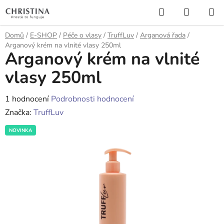
Přejít
Hledat
NÁKUP
na
KOŠÍK
obsah
Domů
/
E-SHOP
/
Péče o vlasy
/
TruffLuv
/
Arganová řada
/
Arganový krém na vlnité vlasy 250ml
Arganový krém na vlnité
vlasy 250ml
Průměrné
1 hodnocení
Podrobnosti hodnocení
hodnocení
Značka:
TruffLuv
produktu
NOVINKA
je
5,0
z
5
hvězdiček.