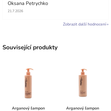
Oksana Petrychko
Hodnocení obchodu je 5 z 5 hvězdiček.
21.7.2026
Zobrazit další hodnocení
Související produkty
Arganový šampon
Arganový šampon