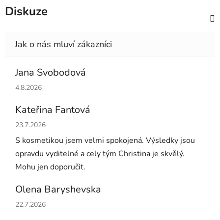
Diskuze
Jana Svobodová
Hodnocení obchodu je 5 z 5 hvězdiček.
4.8.2026
Kateřina Fantová
Hodnocení obchodu je 5 z 5 hvězdiček.
23.7.2026
S kosmetikou jsem velmi spokojená. Výsledky jsou
opravdu vyditelné a cely tým Christina je skvělý.
Mohu jen doporučit.
Olena Baryshevska
Hodnocení obchodu je 5 z 5 hvězdiček.
22.7.2026