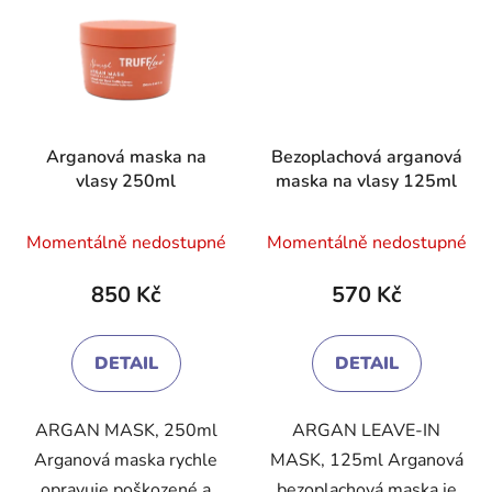
Arganová maska na
Bezoplachová arganová
vlasy 250ml
maska na vlasy 125ml
Průměrné
Průměrné
Momentálně nedostupné
Momentálně nedostupné
hodnocení
hodnocení
produktu
produktu
850 Kč
570 Kč
je
je
4,7
4,1
DETAIL
DETAIL
z
z
5
5
ARGAN MASK, 250ml
ARGAN LEAVE-IN
hvězdiček.
hvězdiček.
Arganová maska rychle
MASK, 125ml Arganová
opravuje poškozené a
bezoplachová maska je