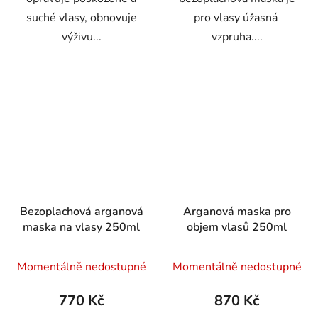
suché vlasy, obnovuje
pro vlasy úžasná
výživu...
vzpruha....
Bezoplachová arganová
Arganová maska pro
maska na vlasy 250ml
objem vlasů 250ml
Průměrné
Průměrné
Momentálně nedostupné
Momentálně nedostupné
hodnocení
hodnocení
produktu
produktu
770 Kč
870 Kč
je
je