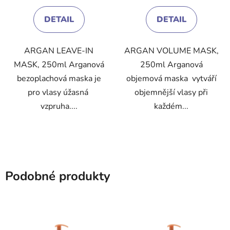
3,4
4,2
DETAIL
DETAIL
z
z
5
5
ARGAN LEAVE-IN
ARGAN VOLUME MASK,
hvězdiček.
hvězdiček.
MASK, 250ml Arganová
250ml Arganová
bezoplachová maska je
objemová maska vytváří
pro vlasy úžasná
objemnější vlasy při
vzpruha....
každém...
Podobné produkty