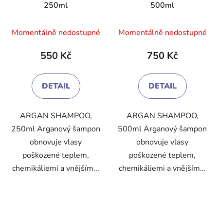
250ml
500ml
Průměrné
Průměrné
Momentálně nedostupné
Momentálně nedostupné
hodnocení
hodnocení
produktu
produktu
550 Kč
750 Kč
je
je
3,1
4,1
DETAIL
DETAIL
z
z
5
5
ARGAN SHAMPOO,
ARGAN SHAMPOO,
hvězdiček.
hvězdiček.
250ml Arganový šampon
500ml Arganový šampon
obnovuje vlasy
obnovuje vlasy
poškozené teplem,
poškozené teplem,
chemikáliemi a vnějším...
chemikáliemi a vnějším...