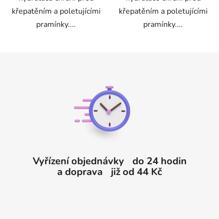
křepatěním a poletujícími
křepatěním a poletujícími
pramínky....
pramínky....
Z
á
p
a
t
í
Vyřízení objednávky do 24 hodin
a doprava již od 44 Kč