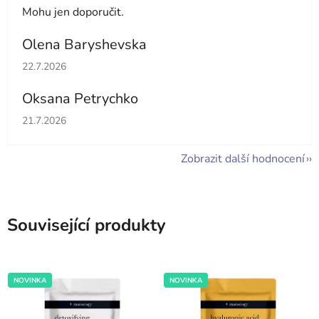
Mohu jen doporučit.
Olena Baryshevska
Hodnocení obchodu je 5 z 5 hvězdiček.
22.7.2026
Oksana Petrychko
Hodnocení obchodu je 5 z 5 hvězdiček.
21.7.2026
Zobrazit další hodnocení
Související produkty
NOVINKA
NOVINKA