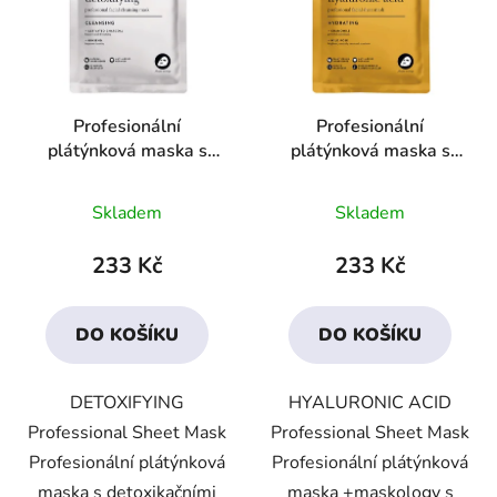
Profesionální
Profesionální
plátýnková maska s
plátýnková maska s
detoxikačními účinky
kyselinou hyaluronovou
Průměrné
Průměrné
Skladem
Skladem
hodnocení
hodnocení
produktu
produktu
233 Kč
233 Kč
je
je
5,0
4,7
DO KOŠÍKU
DO KOŠÍKU
z
z
5
5
DETOXIFYING
HYALURONIC ACID
hvězdiček.
hvězdiček.
Professional Sheet Mask
Professional Sheet Mask
Profesionální plátýnková
Profesionální plátýnková
maska s detoxikačními
maska +maskology s