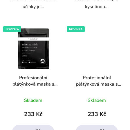
účinky je...
kyselinou...
NOVINKA
NOVINKA
Profesionální
Profesionální
plátýnková maska s
plátýnková maska s
niacinamidem
retinolem
Průměrné
Průměrné
Skladem
Skladem
hodnocení
hodnocení
produktu
produktu
233 Kč
233 Kč
je
je
4,4
4,1