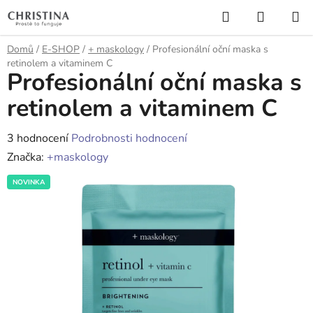
Přejít
Hledat
NÁKUP
na
KOŠÍK
obsah
Domů
/
E-SHOP
/
+ maskology
/
Profesionální oční maska s
retinolem a vitaminem C
Profesionální oční maska s
retinolem a vitaminem C
Průměrné
3 hodnocení
Podrobnosti hodnocení
hodnocení
Značka:
+maskology
produktu
NOVINKA
je
5,0
z
5
hvězdiček.