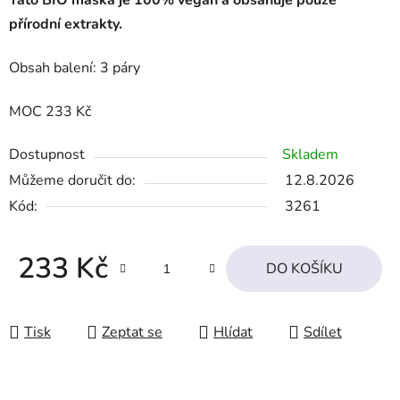
Tato BIO maska je 100% vegan a obsahuje pouze
přírodní extrakty.
Obsah balení: 3 páry
MOC 233 Kč
Dostupnost
Skladem
Můžeme doručit do:
12.8.2026
Kód:
3261
233 Kč
DO KOŠÍKU
Měrná cena:
Tisk
Zeptat se
Hlídat
Sdílet