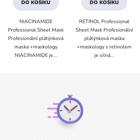
DO KOŠÍKU
DO KOŠÍKU
z
z
5
5
NIACINAMIDE
RETINOL Professional
hvězdiček.
hvězdiček.
Professional Sheet Mask
Sheet Mask Profesionální
Profesionální plátýnková
plátýnková maska
maska +maskology
+maskology s retinolem
NIACINAMIDE je...
je silná...
Z
á
p
a
t
í