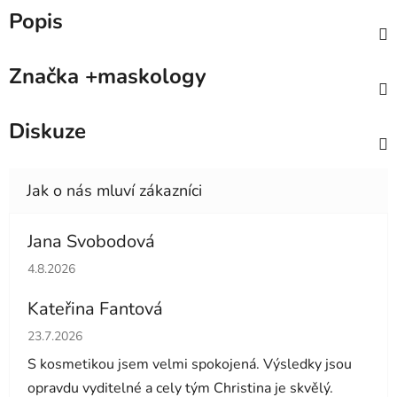
Popis
Značka
+maskology
Diskuze
Jana Svobodová
Hodnocení obchodu je 5 z 5 hvězdiček.
4.8.2026
Kateřina Fantová
Hodnocení obchodu je 5 z 5 hvězdiček.
23.7.2026
S kosmetikou jsem velmi spokojená. Výsledky jsou
opravdu vyditelné a cely tým Christina je skvělý.