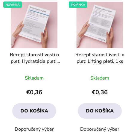
NOVINKA
NOVINKA
Recept starostlivosti o
Recept starostlivosti o
pleť: Hydratácia pleti,
pleť: Lifting pleti, 1ks
1ks
Priemerné
Priemerné
Skladem
Skladem
hodnotenie
hodnotenie
produktu
produktu
€0,36
€0,36
je
je
4,2
4,4
DO KOŠÍKA
DO KOŠÍKA
z
z
5
5
Doporučený výber
Doporučený výber
hviezdičiek.
hviezdičiek.