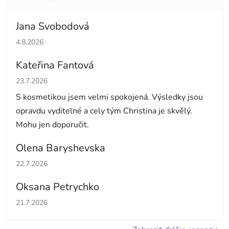
Jana Svobodová
Hodnotenie obchodu je 5 z 5 hviezdičiek.
4.8.2026
Kateřina Fantová
Hodnotenie obchodu je 5 z 5 hviezdičiek.
23.7.2026
S kosmetikou jsem velmi spokojená. Výsledky jsou
opravdu vyditelné a cely tým Christina je skvělý.
Mohu jen doporučit.
Olena Baryshevska
Hodnotenie obchodu je 5 z 5 hviezdičiek.
22.7.2026
Oksana Petrychko
Hodnotenie obchodu je 5 z 5 hviezdičiek.
21.7.2026