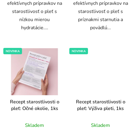
efektívnych prípravkov na
efektívnych prípravkov na
starostlivosť o pleť s
starostlivosť o pleť s
nízkou mierou
príznakmi starnutia a
hydratácie....
povädlú...
NOVINKA
NOVINKA
Recept starostlivosti o
Recept starostlivosti o
pleť: Očné okolie, 1ks
pleť: Výživa pleti, 1ks
Priemerné
Priemerné
Skladem
Skladem
hodnotenie
hodnotenie