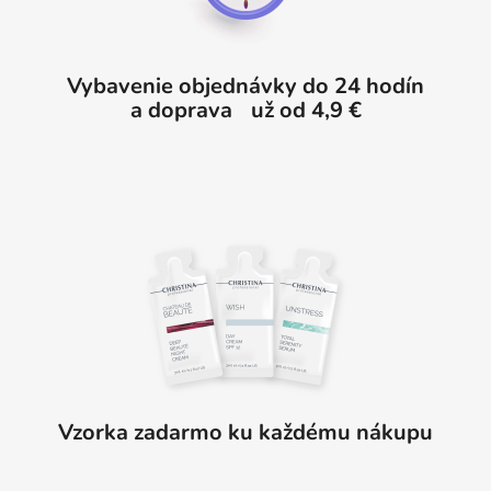
e
Vybavenie objednávky do 24 hodín
a doprava už od 4,9 €
Vzorka zadarmo ku každému nákupu