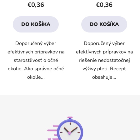
produktu
produktu
€0,36
€0,36
je
je
4,5
5,0
DO KOŠÍKA
DO KOŠÍKA
z
z
5
5
Doporučený výber
Doporučený výber
hviezdičiek.
hviezdičiek.
efektívnych prípravkov na
efektívnych prípravkov na
starostlivosť o očné
riešenie nedostatočnej
okolie. Ako správne očné
výživy pleti. Recept
okolie...
obsahuje...
Z
á
p
ä
t
i