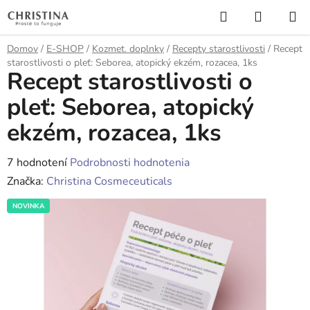
Prejsť
Hľadať
NÁKUP
na
KOŠÍK
obsah
Domov
/
E-SHOP
/
Kozmet. doplnky
/
Recepty starostlivosti
/
Recept
starostlivosti o pleť: Seborea, atopický ekzém, rozacea, 1ks
Recept starostlivosti o
pleť: Seborea, atopický
ekzém, rozacea, 1ks
Priemerné
7 hodnotení
Podrobnosti hodnotenia
hodnotenie
Značka:
Christina Cosmeceuticals
produktu
NOVINKA
je
4,0
z
5
hviezdičiek.