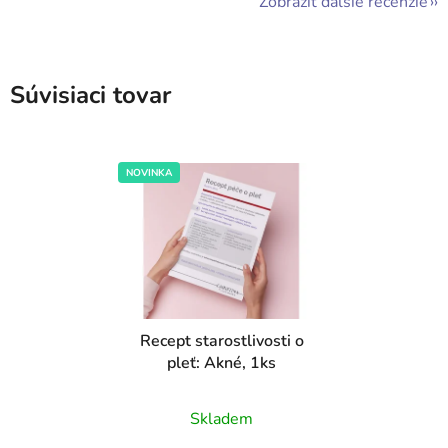
Zobraziť ďalšie recenzie
Súvisiaci tovar
NOVINKA
Recept starostlivosti o
pleť: Akné, 1ks
Priemerné
Skladem
hodnotenie