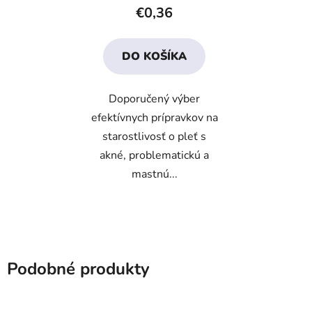
produktu
€0,36
je
4,6
DO KOŠÍKA
z
5
Doporučený výber
hviezdičiek.
efektívnych prípravkov na
starostlivosť o pleť s
akné, problematickú a
mastnú...
Podobné produkty