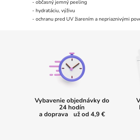
- občasný jemný peeling
- hydratáciu, výživu
- ochranu pred UV žiarením a nepriaznivými po
Z
á
p
ä
t
i
e
Vybavenie objednávky do
V
24 hodín
a doprava už od 4,9 €