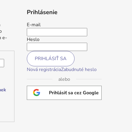
Prihlásenie
m
E-mail
o
m e-
Heslo
PRIHLÁSIŤ SA
Nová registrácia
Zabudnuté heslo
alebo
nek
Prihlásiť sa cez Google