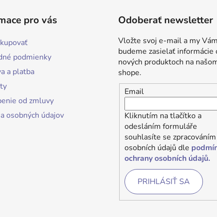
mace pro vás
Odoberať newsletter
Vložte svoj e-mail a my Vá
kupovať
budeme zasielať informácie 
dné podmienky
nových produktoch na našo
a a platba
shope.
ty
Email
enie od zmluvy
a osobných údajov
Kliknutím na tlačítko a
odesláním formuláře
souhlasíte se zpracováním
osobních údajů dle
podmí
ochrany osobních údajů.
PRIHLÁSIŤ SA