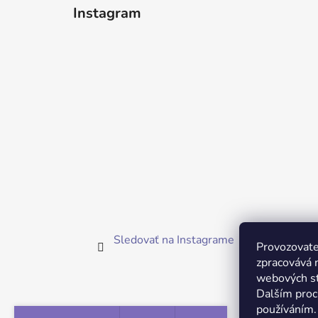
Instagram
Sledovať na Instagrame
Provozovatel
zpracovává 
webových st
Dalším proc
používáním