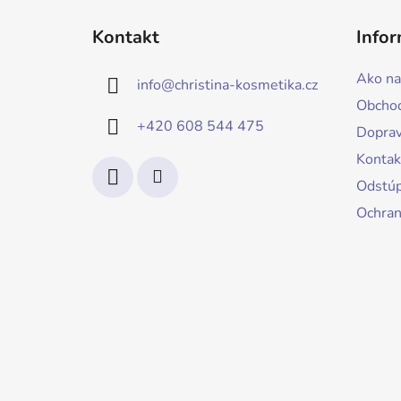
Kontakt
Infor
Ako na
info
@
christina-kosmetika.cz
Obcho
+420 608 544 475
Doprav
Kontak
Odstúp
Ochran