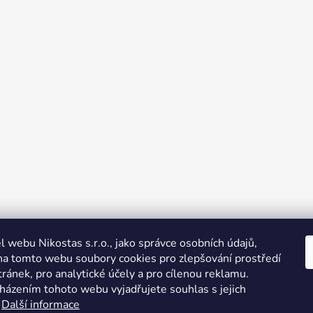
 webu Nikostas s.r.o., jako správce osobních údajů,
na tomto webu soubory cookies pro zlepšování prostředí
ránek, pro analytické účely a pro cílenou reklamu.
házením tohoto webu vyjadřujete souhlas s jejich
.
Další informace
FB Christina Kosmetika
Instagram