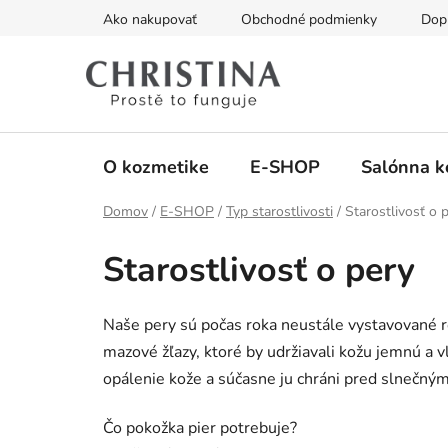
Prejsť
Ako nakupovať
Obchodné podmienky
Dopr
na
obsah
O kozmetike
E-SHOP
Salónna k
Domov
/
E-SHOP
/
Typ starostlivosti
/
Starostlivosť o 
Starostlivosť o pery
Naše pery sú počas roka neustále vystavované r
mazové žľazy, ktoré by udržiavali kožu jemnú a
opálenie kože a súčasne ju chráni pred slnečným 
Čo pokožka pier potrebuje?