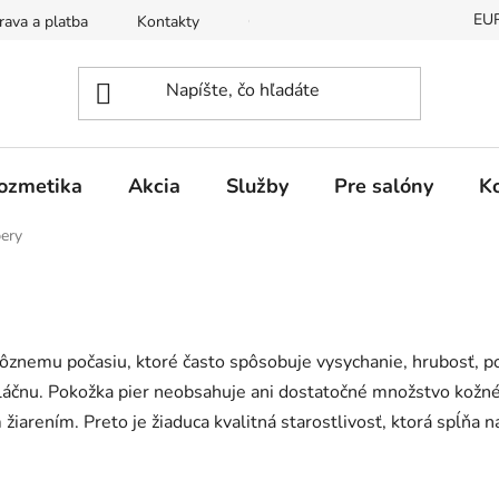
EU
ava a platba
Kontakty
Odstúpenie od zmluvy
Ochra
ozmetika
Akcia
Služby
Pre salóny
K
pery
ôznemu počasiu, ktoré často spôsobuje vysychanie, hrubosť, p
 vláčnu. Pokožka pier neobsahuje ani dostatočné množstvo kož
žiarením. Preto je žiaduca kvalitná starostlivosť, ktorá spĺňa n