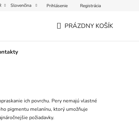
R
Slovenčina
Prihlásenie
Registrácia
na osobných údajov
PRÁZDNY KOŠÍK
NÁKUPNÝ
KOŠÍK
ontakty
opraskanie ich povrchu. Pery nemajú vlastné
ného pigmentu melanínu, ktorý umožňuje
ajnáročnejšie požiadavky.