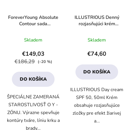
ForeverYoung Absolute
ILLUSTRIOUS Denný
Contour sada
rozjasňujúci krém
«DOKONALÉ
SPF50 "Dokonalosť"
Priemerné
Priemerné
KONTÚRY»
Skladem
Skladem
hodnotenie
hodnotenie
produktu
produktu
€149,03
€74,60
je
je
€186,29
(–20 %)
3,9
3,9
DO KOŠÍKA
z
z
DO KOŠÍKA
5
5
ILLUSTRIOUS Day cream
hviezdičiek.
hviezdičiek.
ŠPECIÁLNE ZAMERANÁ
SPF 50, 50ml Krém
STAROSTLIVOSŤ O Y -
obsahuje rozjasňujúce
ZÓNU. Výrazne spevňuje
zložky pre efekt žiarivej
kontúry tváre, líniu krku a
a...
brady...