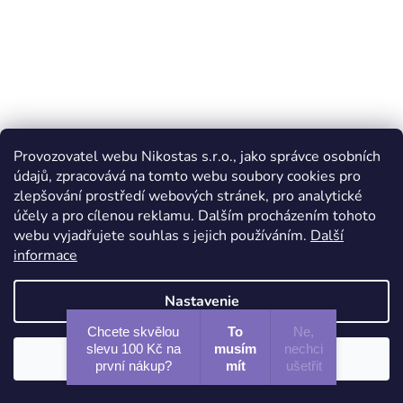
NUANCE Aktívny
NUANCE Kolagénový
Provozovatel webu Nikostas s.r.o., jako správce osobních
rozjasňujúci krém
krém pre vitalitu pleti
údajů, zpracovává na tomto webu soubory cookies pro
zlepšování prostředí webových stránek, pro analytické
Priemerné
Priemerné
Skladem
Skladem
účely a pro cílenou reklamu. Dalším procházením tohoto
hodnotenie
hodnotenie
webu vyjadřujete souhlas s jejich používáním.
Další
produktu
produktu
€60,44
€60,44
informace
je
je
4,1
4,4
Nastavenie
DO KOŠÍKA
DO KOŠÍKA
z
z
Chcete skvělou
To
Ne,
5
5
slevu 100 Kč na
musím
nechci
Súhlasím
NUANCE Shine-Bright
NUANCE Pro-Collagen
hviezdičiek.
hviezdičiek.
první nákup?
mít
ušetřit
Radiance Enhancer, 50 ml
Vitality Cream, 50 ml