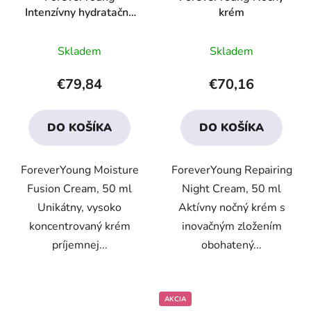
Intenzívny hydratačný
krém
krém
Priemerné
Priemerné
Skladem
Skladem
hodnotenie
hodnotenie
produktu
produktu
€79,84
€70,16
je
je
4,1
4,0
DO KOŠÍKA
DO KOŠÍKA
z
z
5
5
ForeverYoung Moisture
ForeverYoung Repairing
hviezdičiek.
hviezdičiek.
Fusion Cream, 50 ml
Night Cream, 50 ml
Unikátny, vysoko
Aktívny nočný krém s
koncentrovaný krém
inovačným zložením
príjemnej...
obohatený...
AKCIA