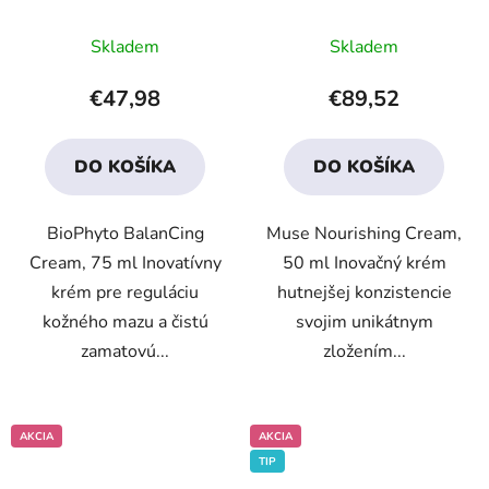
Priemerné
Priemerné
Skladem
Skladem
hodnotenie
hodnotenie
produktu
produktu
€47,98
€89,52
je
je
3,8
4,6
DO KOŠÍKA
DO KOŠÍKA
z
z
5
5
BioPhyto BalanCing
Muse Nourishing Cream,
hviezdičiek.
hviezdičiek.
Cream, 75 ml Inovatívny
50 ml Inovačný krém
krém pre reguláciu
hutnejšej konzistencie
kožného mazu a čistú
svojim unikátnym
zamatovú...
zložením...
AKCIA
AKCIA
TIP