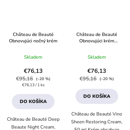
Château de Beauté
Château de Beauté
Obnovujúci nočný krém
Obnovujúci krém
"Noblesa" s extraktom
Priemerné
Priemerné
vína
Skladem
Skladem
hodnotenie
hodnotenie
produktu
produktu
€76,13
€76,13
je
je
€95,16
€95,16
(–20 %)
(–20 %)
4,4
4,2
Jednotková
€76,13 / 1 ks
cena:
z
z
DO KOŠÍKA
5
5
DO KOŠÍKA
hviezdičiek.
hviezdičiek.
Château de Beauté Vino
Château de Beauté Deep
Sheen Restoring Cream,
Beaute Night Cream,
50 ml Krém obsahuje