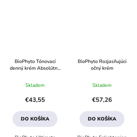
BioPhyto Tónovací
BioPhyto Rozjasňujúci
denný krém Absolútna
očný krém
ochrana SPF 20
Priemerné
Priemerné
Skladem
Skladem
hodnotenie
hodnotenie
produktu
produktu
€43,55
€57,26
je
je
3,5
3,8
DO KOŠÍKA
DO KOŠÍKA
z
z
5
5