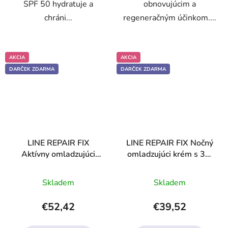
SPF 50 hydratuje a
obnovujúcim a
chráni...
regeneračným účinkom....
AKCIA
AKCIA
DARČEK ZDARMA
DARČEK ZDARMA
LINE REPAIR FIX
LINE REPAIR FIX Nočný
Aktívny omladzujúci
omladzujúci krém s 3%
krém s retinolom
kyselinou glykolovou
Priemerné
Priemerné
Skladem
Skladem
hodnotenie
hodnotenie
produktu
produktu
€52,42
€39,52
je
je