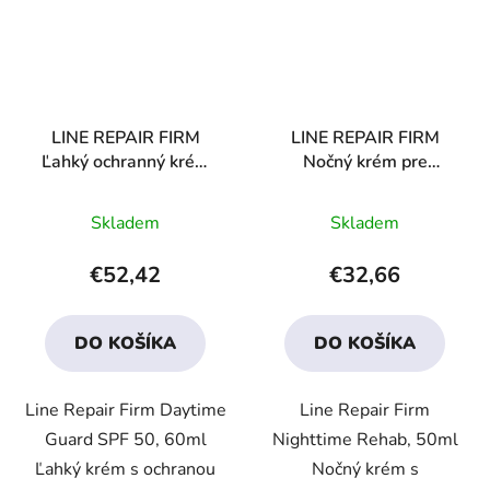
LINE REPAIR FIRM
LINE REPAIR FIRM
Ľahký ochranný krém
Nočný krém pre
SPF 50
rehabilitáciu pleti
Priemerné
Priemerné
Skladem
Skladem
hodnotenie
hodnotenie
produktu
produktu
€52,42
€32,66
je
je
3,5
3,6
DO KOŠÍKA
DO KOŠÍKA
z
z
5
5
Line Repair Firm Daytime
Line Repair Firm
hviezdičiek.
hviezdičiek.
Guard SPF 50, 60ml
Nighttime Rehab, 50ml
Ľahký krém s ochranou
Nočný krém s