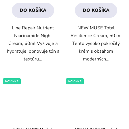
3,5
3,6
DO KOŠÍKA
DO KOŠÍKA
z
z
5
5
Line Repair Nutrient
NEW MUSE Total
hviezdičiek.
hviezdičiek.
Niacinamide Night
Resilience Cream, 50 ml
Cream, 60ml Vyživuje a
Tento vysoko pokročilý
hydratuje, obnovuje tón a
krém s obsahom
textúru...
moderných...
NOVINKA
NOVINKA