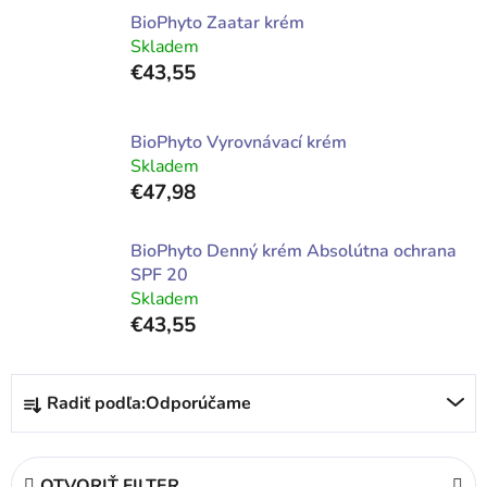
BioPhyto Zaatar krém
Skladem
€43,55
BioPhyto Vyrovnávací krém
Skladem
€47,98
BioPhyto Denný krém Absolútna ochrana
SPF 20
Skladem
€43,55
R
Radiť podľa:
Odporúčame
a
d
e
OTVORIŤ FILTER