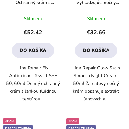
Ochranný krém s
Vyhladzujúci nočný
antioxidantmi SPF-50
krém so zamatovým
Priemerné
Priemerné
efektom
Skladem
Skladem
hodnotenie
hodnotenie
produktu
produktu
€52,42
€32,66
je
je
3,3
3,5
DO KOŠÍKA
DO KOŠÍKA
z
z
5
5
Line Repair Fix
Line Repair Glow Satin
hviezdičiek.
hviezdičiek.
Antioxidant Assist SPF
Smooth Night Cream,
50, 60ml Denný ochranný
50ml Zamatový nočný
krém s ľahkou fluidnou
krém obsahuje extrakt
textúrou...
ľanových a...
AKCIA
AKCIA
DARČEK ZDARMA
DARČEK ZDARMA