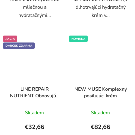
mliečnou a
dlhotrvajúci hydratačný
hydratačnými...
krém v...
AKCIA
NOVINKA
DARČEK ZDARMA
LINE REPAIR
NEW MUSE Komplexný
NUTRIENT Obnovujúci
posilujúci krém
nočný krém s prírodným
Priemerné
Priemerné
retinolom
Skladem
Skladem
hodnotenie
hodnotenie
produktu
produktu
€32,66
€82,66
je
je