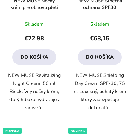
NEW MUSE Nočný
NEW MUSE Slnečná
krém pre obnovu pleti
ochrana SPF30
Priemerné
Priemerné
Skladem
Skladem
hodnotenie
hodnotenie
produktu
produktu
€72,98
€68,15
je
je
3,6
4,5
DO KOŠÍKA
DO KOŠÍKA
z
z
5
5
NEW MUSE Revitalizing
NEW MUSE Shielding
hviezdičiek.
hviezdičiek.
Night Cream, 50 ml
Day Cream SPF-30, 75
Bioaktívny nočný krém,
ml Luxusný, bohatý krém,
ktorý hlboko hydratuje a
ktorý zabezpečuje
zároveň...
dokonalú...
NOVINKA
NOVINKA