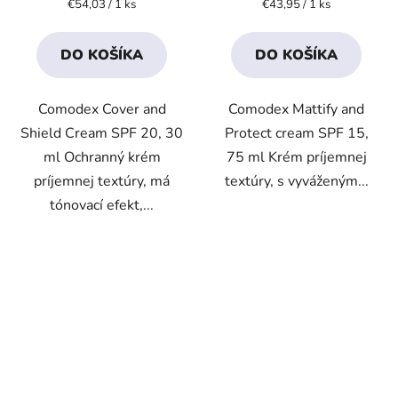
Jednotková
Jednotková
€54,03 / 1 ks
€43,95 / 1 ks
cena:
cena:
4,2
4,2
z
z
DO KOŠÍKA
DO KOŠÍKA
5
5
hviezdičiek.
hviezdičiek.
Comodex Cover and
Comodex Mattify and
Shield Cream SPF 20, 30
Protect cream SPF 15,
ml Ochranný krém
75 ml Krém príjemnej
príjemnej textúry, má
textúry, s vyváženým...
tónovací efekt,...