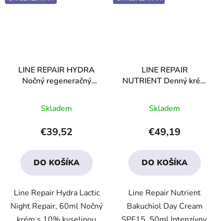
LINE REPAIR HYDRA
LINE REPAIR
Nočný regeneračný
NUTRIENT Denný krém
krém s kyselinou
Bakuchiol s SPF15
Priemerné
Priemerné
mliečnou
Skladem
Skladem
hodnotenie
hodnotenie
produktu
produktu
€39,52
€49,19
je
je
4,1
3,3
DO KOŠÍKA
DO KOŠÍKA
z
z
5
5
Line Repair Hydra Lactic
Line Repair Nutrient
hviezdičiek.
hviezdičiek.
Night Repair, 60ml Nočný
Bakuchiol Day Cream
krém s 10% kyselinou
SPF15, 50ml Intenzívny,