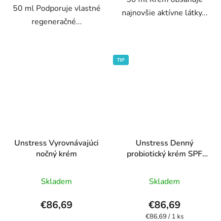
50 ml Podporuje vlastné
najnovšie aktívne látky...
regeneračné...
TIP
Unstress Vyrovnávajúci
Unstress Denný
nočný krém
probiotický krém SPF
12
Priemerné
Priemerné
Skladem
Skladem
hodnotenie
hodnotenie
produktu
produktu
€86,69
€86,69
je
je
Jednotková
€86,69 / 1 ks