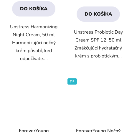
cena:
4,3
4,2
DO KOŠÍKA
z
z
DO KOŠÍKA
5
5
Unstress Harmonizing
hviezdičiek.
hviezdičiek.
Unstress Probiotic Day
Night Cream, 50 ml
Cream SPF 12, 50 ml
Harmonizujúci nočný
Zmäkčujúci hydratačný
krém pôsobí, keď
krém s probiotickým...
odpočívate....
TIP
ForeverYoung
ForeverYoung Nočný