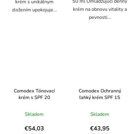
50 ml Omladzujúci denný
krém s unikátnym
krém na obnovu vitality a
zložením upokojuje...
pevnosti...
Comodex Tónovací
Comodex Ochranný
krém s SPF 20
ľahký krém SPF 15
Priemerné
Priemerné
Skladem
Skladem
hodnotenie
hodnotenie
produktu
produktu
€54,03
€43,95
je
je