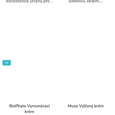
konzistencie určený pre...
(seborea, ekzém,...
TIP
BioPhyto Vyrovnávací
Muse Výživný krém
krém