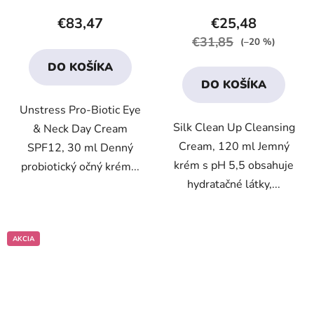
produktu
produktu
€83,47
€25,48
je
je
€31,85
(–20 %)
4,5
4,3
DO KOŠÍKA
z
z
DO KOŠÍKA
5
5
Unstress Pro-Biotic Eye
hviezdičiek.
hviezdičiek.
Silk Clean Up Cleansing
& Neck Day Cream
Cream, 120 ml Jemný
SPF12, 30 ml Denný
krém s pH 5,5 obsahuje
probiotický očný krém...
hydratačné látky,...
AKCIA