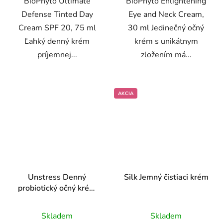
BioPhyto Ultimate
BioPhyto Enlightening
hviezdičiek.
hviezdičiek.
Defense Tinted Day
Eye and Neck Cream,
Cream SPF 20, 75 ml
30 ml Jedinečný očný
Ľahký denný krém
krém s unikátnym
príjemnej...
zložením má...
AKCIA
Unstress Denný
Silk Jemný čistiaci krém
probiotický očný krém
SPF12
Priemerné
Priemerné
Skladem
Skladem
hodnotenie
hodnotenie