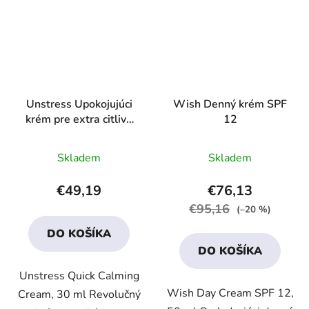
Unstress Upokojujúci
Wish Denný krém SPF
krém pre extra citlivú
12
pleť
Priemerné
Priemerné
Skladem
Skladem
hodnotenie
hodnotenie
produktu
produktu
€49,19
€76,13
je
je
€95,16
(–20 %)
4,2
4,3
DO KOŠÍKA
z
z
DO KOŠÍKA
5
5
Unstress Quick Calming
hviezdičiek.
hviezdičiek.
Wish Day Cream SPF 12,
Cream, 30 ml Revolučný