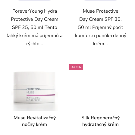
5
5
ForeverYoung Hydra
Muse Protective
hviezdičiek.
hviezdičiek.
Protective Day Cream
Day Cream SPF 30,
SPF 25, 50 ml Tento
50 ml Príjemný pocit
ľahký krém má príjemnú a
komfortu ponúka denný
rýchlo...
krém...
AKCIA
Muse Revitalizačný
Silk Regeneračný
nočný krém
hydratačný krém