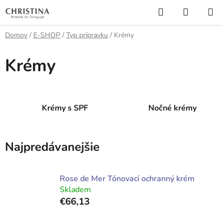
Prejsť
Hľadať
NÁKUP
na
KOŠÍK
obsah
Domov
/
E-SHOP
/
Typ prípravku
/
Krémy
Krémy
Krémy s SPF
Nočné krémy
Najpredávanejšie
Rose de Mer Tónovací ochranný krém
Skladem
€66,13