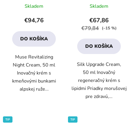
Priemerné
Priemerné
Skladem
Skladem
hodnotenie
hodnotenie
produktu
produktu
€94,76
€67,86
je
je
€79,84
(–15 %)
4,5
3,9
DO KOŠÍKA
z
z
DO KOŠÍKA
5
5
Muse Revitalizing
hviezdičiek.
hviezdičiek.
Silk Upgrade Cream,
Night Cream, 50 ml
50 ml Inovačný
Inovačný krém s
regeneračný krém s
kmeňovými bunkami
lipidmi Priadky morušovej
alpskej ruže...
pre zdravú,...
TIP
TIP