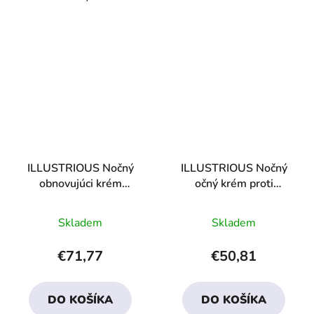
ILLUSTRIOUS Nočný
ILLUSTRIOUS Nočný
obnovujúci krém
očný krém proti
"Vznešenosť"
opuchom
Priemerné
Priemerné
Skladem
Skladem
hodnotenie
hodnotenie
produktu
produktu
€71,77
€50,81
je
je
4,1
3,7
DO KOŠÍKA
DO KOŠÍKA
z
z