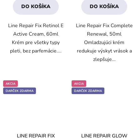
3,4
3,3
DO KOŠÍKA
DO KOŠÍKA
z
z
5
5
Line Repair Fix Retinol E
Line Repair Fix Complete
hviezdičiek.
hviezdičiek.
Active Cream, 60ml
Renewal, 50ml
Krém pre všetky typy
Omladzujúci krém
pleti, bez parfemácie....
redukuje výskyt vrások a
zlepšuje...
AKCIA
AKCIA
DARČEK ZDARMA
DARČEK ZDARMA
LINE REPAIR FIX
LINE REPAIR GLOW