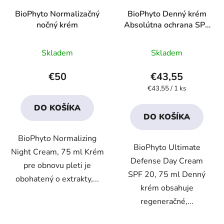
BioPhyto Normalizačný
BioPhyto Denný krém
nočný krém
Absolútna ochrana SPF
20
Priemerné
Priemerné
Skladem
Skladem
hodnotenie
hodnotenie
produktu
produktu
€50
€43,55
je
je
Jednotková
€43,55 / 1 ks
cena:
4,4
4,1
DO KOŠÍKA
z
z
DO KOŠÍKA
5
5
BioPhyto Normalizing
hviezdičiek.
hviezdičiek.
BioPhyto Ultimate
Night Cream, 75 ml Krém
Defense Day Cream
pre obnovu pleti je
SPF 20, 75 ml Denný
obohatený o extrakty,...
krém obsahuje
regeneračné,...