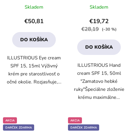
Priemerné
Priemerné
Skladem
Skladem
hodnotenie
hodnotenie
produktu
produktu
€50,81
€19,72
je
je
€28,19
(–30 %)
4,7
4,5
DO KOŠÍKA
z
z
DO KOŠÍKA
5
5
ILLUSTRIOUS Eye cream
hviezdičiek.
hviezdičiek.
ILLUSTRIOUS Hand
SPF 15, 15ml Výživný
cream SPF 15, 50ml
krém pre starostlivosť o
"Zamatovo hebké
očné okolie. Rozjasňuje,...
ruky"Špeciálne zloženie
krému maximálne...
AKCIA
AKCIA
DARČEK ZDARMA
DARČEK ZDARMA