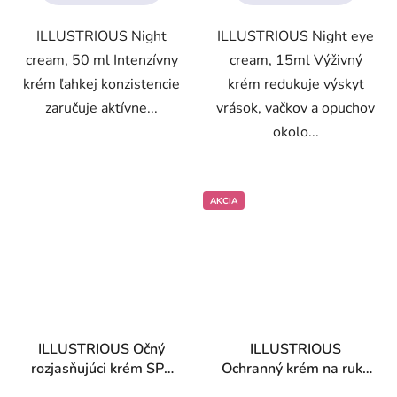
5
5
ILLUSTRIOUS Night
ILLUSTRIOUS Night eye
hviezdičiek.
hviezdičiek.
cream, 50 ml Intenzívny
cream, 15ml Výživný
krém ľahkej konzistencie
krém redukuje výskyt
zaručuje aktívne...
vrások, vačkov a opuchov
okolo...
AKCIA
ILLUSTRIOUS Očný
ILLUSTRIOUS
rozjasňujúci krém SPF
Ochranný krém na ruky
15
SPF 15