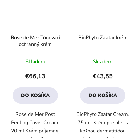
Rose de Mer Tónovací
BioPhyto Zaatar krém
ochranný krém
Priemerné
Priemerné
Skladem
Skladem
hodnotenie
hodnotenie
produktu
produktu
€66,13
€43,55
je
je
3,6
3,6
DO KOŠÍKA
DO KOŠÍKA
z
z
5
5
Rose de Mer Post
BioPhyto Zaatar Cream,
hviezdičiek.
hviezdičiek.
Peeling Cover Cream,
75 ml Krém pre pleť s
20 ml Krém príjemnej
kožnou dermatitídou