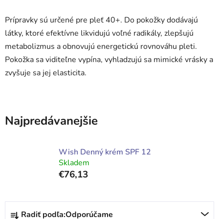
Prípravky sú určené pre pleť 40+. Do pokožky dodávajú
látky, ktoré efektívne likvidujú voľné radikály, zlepšujú
metabolizmus a obnovujú energetickú rovnováhu pleti.
Pokožka sa viditeľne vypína, vyhladzujú sa mimické vrásky a
zvyšuje sa jej elasticita.
Najpredávanejšie
Wish Denný krém SPF 12
Skladem
€76,13
R
Radiť podľa:
Odporúčame