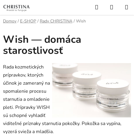
Prejsť
Hľadať
NÁKUP
na
KOŠÍK
obsah
Domov
/
E-SHOP
/
Rady CHRISTINA
/
Wish
Wish — domáca
starostlivosť
Rada kozmetických
prípravkov, ktorých
účinok je zameraný na
spomalenie procesu
starnutia a omladenie
pleti. Prípravky WISH
sú schopné vyhladiť
viditeľné príznaky starnutia pokožky. Pokožka sa vypína,
vyzerá svieža a mladšia.