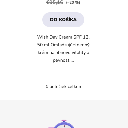
€95,16
(–20 %)
v
4,3
z
DO KOŠÍKA
5
hviezdičiek.
Wish Day Cream SPF 12,
50 ml Omladzujúci denný
krém na obnovu vitality a
pevnosti...
1
položiek celkom
O
v
l
Z
á
á
d
p
a
ä
c