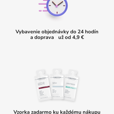
t
i
e
i
p
e
r
v
Vybavenie objednávky do 24 hodín
k
a doprava už od 4,9 €
y
v
ý
p
i
s
u
Vzorka zadarmo ku každému nákupu