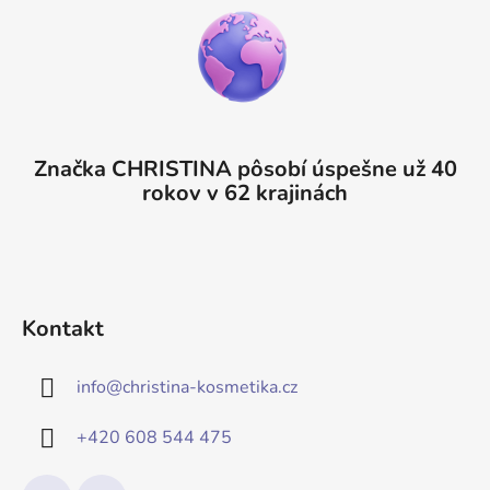
Značka CHRISTINA pôsobí úspešne už 40
rokov v 62 krajinách
Kontakt
info
@
christina-kosmetika.cz
+420 608 544 475