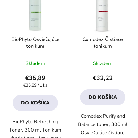
p
r
i
o
s
d
p
u
r
k
BioPhyto Osviežujúce
Comodex Čistiace
o
t
tonikum
tonikum
d
o
u
v
Priemerné
Priemerné
Skladem
Skladem
k
hodnotenie
hodnotenie
t
produktu
produktu
€35,89
€32,22
o
je
je
Jednotková
€35,89 / 1 ks
v
cena:
4,2
4,2
DO KOŠÍKA
z
z
DO KOŠÍKA
5
5
Comodex Purify and
hviezdičiek.
hviezdičiek.
BioPhyto Refreshing
Balance toner, 300 ml
Toner, 300 ml Tonikum
Osviežujúce čistiace