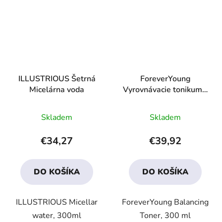
ILLUSTRIOUS Šetrná
ForeverYoung
Micelárna voda
Vyrovnávacie tonikum s
AHA
Priemerné
Priemerné
Skladem
Skladem
hodnotenie
hodnotenie
produktu
produktu
€34,27
€39,92
je
je
4,5
4,3
DO KOŠÍKA
DO KOŠÍKA
z
z
5
5
ILLUSTRIOUS Micellar
ForeverYoung Balancing
hviezdičiek.
hviezdičiek.
water, 300ml
Toner, 300 ml