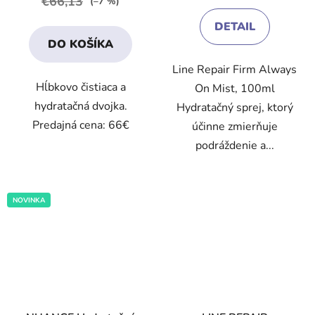
€66,13
(–7 %)
4,0
3,9
DETAIL
z
z
DO KOŠÍKA
5
5
Line Repair Firm Always
hviezdičiek.
hviezdičiek.
Hĺbkovo čistiaca a
On Mist, 100ml
hydratačná dvojka.
Hydratačný sprej, ktorý
Predajná cena: 66€
účinne zmierňuje
podráždenie a...
NOVINKA