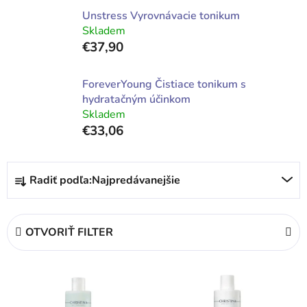
Unstress Vyrovnávacie tonikum
Skladem
€37,90
ForeverYoung Čistiace tonikum s
hydratačným účinkom
Skladem
€33,06
R
Radiť podľa:
Najpredávanejšie
a
d
e
OTVORIŤ FILTER
n
i
V
e
ý
p