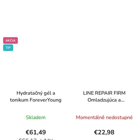
AKCIA
TIP
Hydratačný gél a
LINE REPAIR FIRM
tonikum ForeverYoung
Omladzujúca a
upokojujúca hmla
Priemerné
Priemerné
Skladem
Momentálně nedostupné
hodnotenie
hodnotenie
produktu
produktu
€61,49
€22,98
je
je