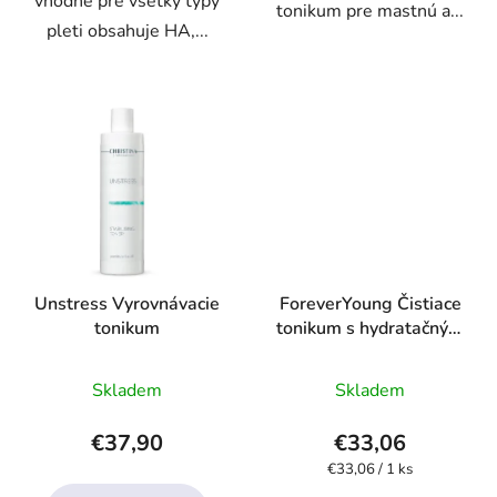
vhodné pre všetky typy
tonikum pre mastnú a...
pleti obsahuje HA,...
Unstress Vyrovnávacie
ForeverYoung Čistiace
tonikum
tonikum s hydratačným
účinkom
Priemerné
Priemerné
Skladem
Skladem
hodnotenie
hodnotenie
produktu
produktu
€37,90
€33,06
je
je
Jednotková
€33,06 / 1 ks
cena:
4,1
4,1