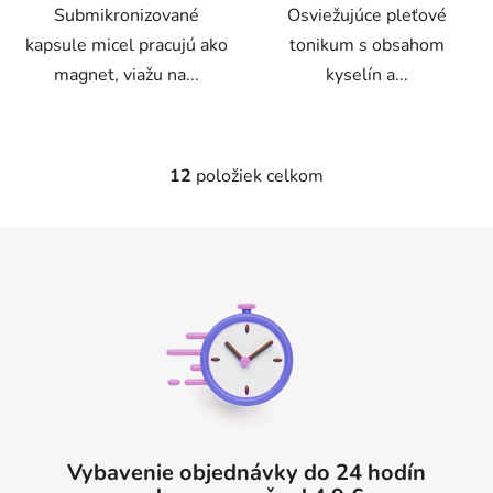
Submikronizované
Osviežujúce pleťové
kapsule micel pracujú ako
tonikum s obsahom
magnet, viažu na...
kyselín a...
12
položiek celkom
O
v
l
Z
á
á
d
p
a
ä
c
t
i
e
i
p
e
r
v
Vybavenie objednávky do 24 hodín
k