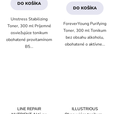
DO KOŠÍKA
z
z
DO KOŠÍKA
5
5
Unstress Stabilizing
hviezdičiek.
hviezdičiek.
ForeverYoung Purifying
Toner, 300 ml Príjemné
Toner, 300 ml Tonikum
osviežujúce tonikum
bez obsahu alkoholu,
obohatené provitamínom
obohatené o aktívne...
B5...
LINE REPAIR
ILLUSTRIOUS