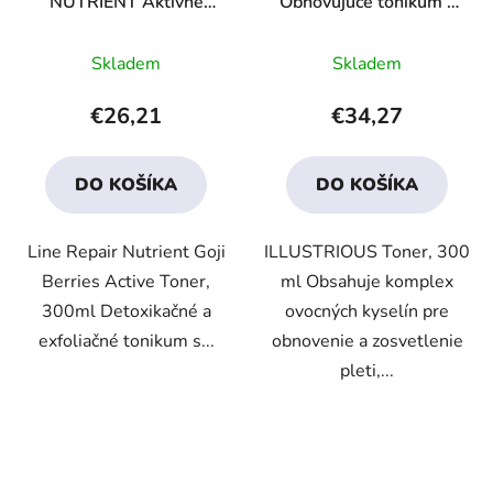
NUTRIENT Aktívne
Obnovujúce tonikum s
tonikum s goji
AHA kyselinami
Priemerné
Priemerné
Skladem
Skladem
hodnotenie
hodnotenie
produktu
produktu
€26,21
€34,27
je
je
3,8
3,6
DO KOŠÍKA
DO KOŠÍKA
z
z
5
5
Line Repair Nutrient Goji
ILLUSTRIOUS Toner, 300
hviezdičiek.
hviezdičiek.
Berries Active Toner,
ml Obsahuje komplex
300ml Detoxikačné a
ovocných kyselín pre
exfoliačné tonikum s...
obnovenie a zosvetlenie
pleti,...