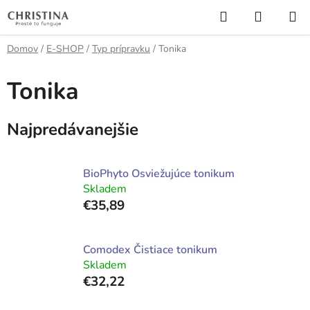
Prejsť
Hľadať
NÁKUP
na
KOŠÍK
obsah
Domov
/
E-SHOP
/
Typ prípravku
/
Tonika
Tonika
Najpredávanejšie
BioPhyto Osviežujúce tonikum
Skladem
€35,89
Comodex Čistiace tonikum
Skladem
€32,22