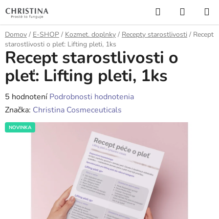
Prejsť
Hľadať
NÁKUP
na
KOŠÍK
obsah
Domov
/
E-SHOP
/
Kozmet. doplnky
/
Recepty starostlivosti
/
Recept
starostlivosti o pleť: Lifting pleti, 1ks
Recept starostlivosti o
pleť: Lifting pleti, 1ks
Priemerné
5 hodnotení
Podrobnosti hodnotenia
hodnotenie
Značka:
Christina Cosmeceuticals
produktu
NOVINKA
je
4,4
z
5
hviezdičiek.