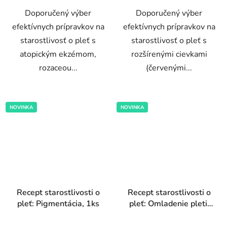
5
5
Doporučený výber
Doporučený výber
hviezdičiek.
hviezdičiek.
efektívnych prípravkov na
efektívnych prípravkov na
starostlivosť o pleť s
starostlivosť o pleť s
atopickým ekzémom,
rozšírenými cievkami
rozaceou...
(červenými...
NOVINKA
NOVINKA
Recept starostlivosti o
Recept starostlivosti o
pleť: Pigmentácia, 1ks
pleť: Omladenie pleti,
1ks
Priemerné
Priemerné