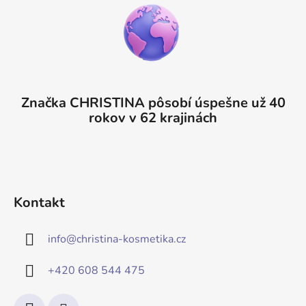
Značka CHRISTINA pôsobí úspešne už 40
rokov v 62 krajinách
Kontakt
info
@
christina-kosmetika.cz
+420 608 544 475