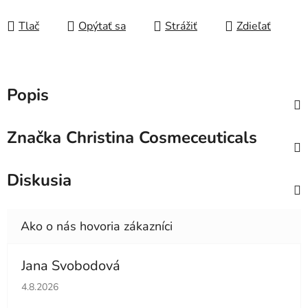
Tlač
Opýtať sa
Strážiť
Zdieľať
Popis
Značka
Christina Cosmeceuticals
Diskusia
Jana Svobodová
Hodnotenie obchodu je 5 z 5 hviezdičiek.
4.8.2026