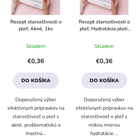
Recept starostlivosti o
Recept starostlivosti o
pleť: Akné, 1ks
pleť: Hydratácia pleti,
1ks
Priemerné
Priemerné
Skladem
Skladem
hodnotenie
hodnotenie
produktu
produktu
€0,36
€0,36
je
je
4,6
4,2
DO KOŠÍKA
DO KOŠÍKA
z
z
5
5
Doporučený výber
Doporučený výber
hviezdičiek.
hviezdičiek.
efektívnych prípravkov na
efektívnych prípravkov na
starostlivosť o pleť s
starostlivosť o pleť s
akné, problematickú a
nízkou mierou
mastnú...
hydratácie....