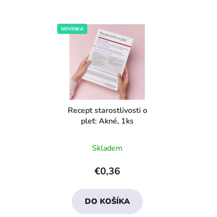
NOVINKA
Recept starostlivosti o
pleť: Akné, 1ks
Priemerné
Skladem
hodnotenie
produktu
€0,36
je
4,6
DO KOŠÍKA
z