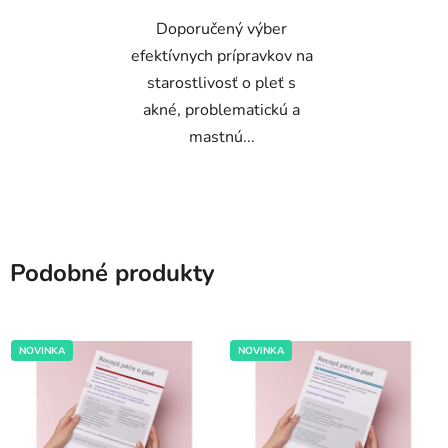
5
Doporučený výber
hviezdičiek.
efektívnych prípravkov na
starostlivosť o pleť s
akné, problematickú a
mastnú...
Podobné produkty
NOVINKA
NOVINKA