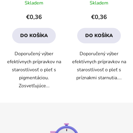
Skladem
Skladem
hodnotenie
hodnotenie
produktu
produktu
€0,36
€0,36
je
je
4,8
4,4
DO KOŠÍKA
DO KOŠÍKA
z
z
5
5
Doporučený výber
Doporučený výber
hviezdičiek.
hviezdičiek.
efektívnych prípravkov na
efektívnych prípravkov na
starostlivosť o pleť s
starostlivosť o pleť s
pigmentáciou.
príznakmi starnutia....
Zosvetľujúce...
Z
á
p
ä