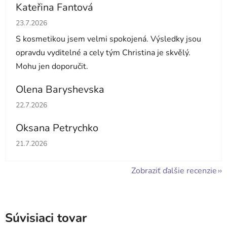
Kateřina Fantová
Hodnotenie obchodu je 5 z 5 hviezdičiek.
23.7.2026
S kosmetikou jsem velmi spokojená. Výsledky jsou
opravdu vyditelné a cely tým Christina je skvělý.
Mohu jen doporučit.
Olena Baryshevska
Hodnotenie obchodu je 5 z 5 hviezdičiek.
22.7.2026
Oksana Petrychko
Hodnotenie obchodu je 5 z 5 hviezdičiek.
21.7.2026
Zobraziť ďalšie recenzie
Súvisiaci tovar