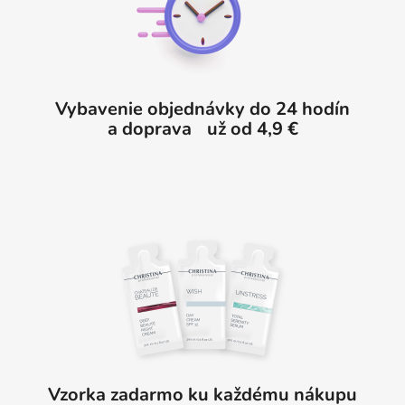
t
i
e
Vybavenie objednávky do 24 hodín
a doprava už od 4,9 €
Vzorka zadarmo ku každému nákupu