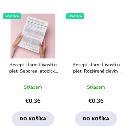
NOVINKA
NOVINKA
Recept starostlivosti o
Recept starostlivosti o
pleť: Seborea, atopický
pleť: Rozšírené cievky,
ekzém, rozacea, 1ks
1ks
Priemerné
Priemerné
Skladem
Skladem
hodnotenie
hodnotenie
produktu
produktu
€0,36
€0,36
je
je
4,0
3,4
DO KOŠÍKA
DO KOŠÍKA
z
z