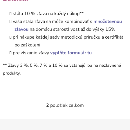
stála 10 % zľava na každý nákup**
vaša stála zľava sa môže kombinovať s
množstevnou
zľavou
na domácu starostlivosť až do výšky 15%
pri nákupe každej sady metodickú príručku a certifikát
po zaškolení
pre získanie zľavy
vyplňte formulár tu
** Zľavy 3 %, 5 %, 7 % a 10 % sa vzťahujú iba na nezľavnené
produkty.
2
položiek celkom
O
v
l
Z
á