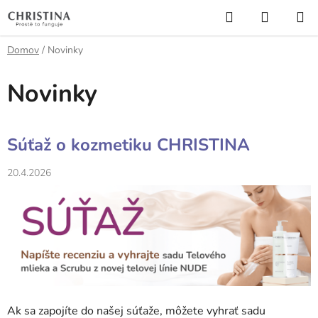
Prejsť
Hľadať
NÁKUP
na
KOŠÍK
obsah
Domov
/
Novinky
Novinky
V
Súťaž o kozmetiku CHRISTINA
ý
p
20.4.2026
i
s
č
l
á
n
k
Ak sa zapojíte do našej súťaže, môžete vyhrať sadu
o