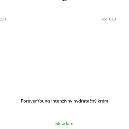
211
Kód:
813
ForeverYoung Intenzívny hydratačný krém
Priemerné
Skladem
hodnotenie