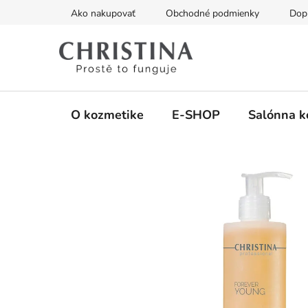
Prejsť
Ako nakupovať
Obchodné podmienky
Dopr
na
obsah
O kozmetike
E-SHOP
Salónna k