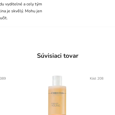
du vyditelné a cely tým
tina je skvělý. Mohu jen
učit.
Súvisiaci tovar
389
Kód:
208