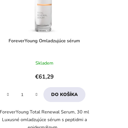
ForeverYoung Omladzujúce sérum
Priemerné
Skladem
hodnotenie
produktu
€61,29
je
3,9
DO KOŠÍKA
z
5
ForeverYoung Total Renewal Serum, 30 ml
hviezdičiek.
Luxusné omladzujúce sérum s peptidmi a
epidermálnym...