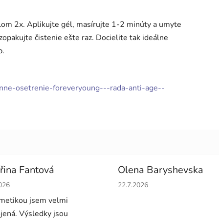
lom 2x. Aplikujte gél, masírujte 1-2 minúty a umyte
akujte čistenie ešte raz. Docielite tak ideálne
p.
onne-osetrenie-foreveryoung---rada-anti-age--
řina Fantová
Olena Baryshevska
tenie obchodu je 5 z 5 hviezdičiek.
Hodnotenie obchodu je 5 z 5 
026
22.7.2026
metikou jsem velmi
jená. Výsledky jsou