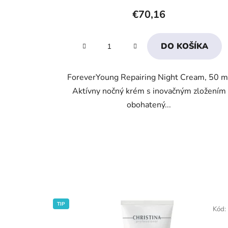
produktu
€70,16
je
4,0
DO KOŠÍKA
z
5
ForeverYoung Repairing Night Cream, 50 m
hviezdičiek.
Aktívny nočný krém s inovačným zložením
obohatený...
TIP
Kód: