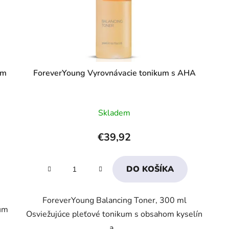
ým
ForeverYoung Vyrovnávacie tonikum s AHA
Priemerné
Skladem
hodnotenie
produktu
€39,92
je
4,3
DO KOŠÍKA
z
5
ForeverYoung Balancing Toner, 300 ml
hviezdičiek.
kum
Osviežujúce pleťové tonikum s obsahom kyselín
.
a...