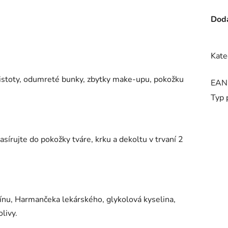
Doda
Kate
čistoty, odumreté bunky, zbytky make-upu, pokožku
EAN
Typ 
sírujte do pokožky tváre, krku a dekoltu v trvaní 2
ínu, Harmančeka lekárského, glykolová kyselina,
olivy.