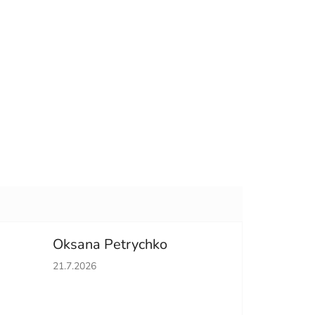
Oksana Petrychko
hviezdičiek.
Hodnotenie obchodu je 5 z 5 hviezdičiek.
21.7.2026