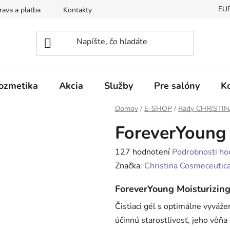
EU
ava a platba
Kontakty
Odstúpenie od zmluvy
Ochra
ozmetika
Akcia
Služby
Pre salóny
K
Domov
/
E-SHOP
/
Rady CHRISTI
ForeverYoung Z
Priemerné
127 hodnotení
Podrobnosti ho
hodnotenie
Značka:
Christina Cosmeceutica
produktu
ForeverYoung Moisturizing
je
Čistiaci gél s optimálne vyváž
4,0
účinnú starostlivosť, jeho vôňa 
z