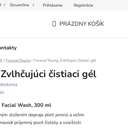
R
Slovenčina
Prihlásenie
Registrácia
na osobných údajov
PRÁZDNY KOŠÍK
NÁKUPNÝ
KOŠÍK
ontakty
NA
/
ForeverYoung
/
ForeverYoung Zvlhčujúci čistiaci gél
vlhčujúci čistiaci gél
dnotenia
ls
 Facial Wash, 300 ml
eným zložením dopraje pleti jemnú a veľmi
navodí príjemný pocit čistoty a sviežosti.