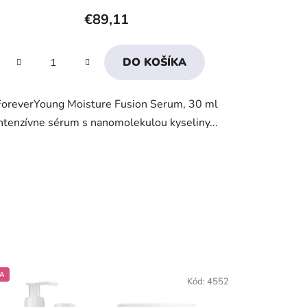
produktu
€89,11
je
4,3
DO KOŠÍKA
z
5
ForeverYoung Moisture Fusion Serum, 30 ml
hviezdičiek.
ntenzívne sérum s nanomolekulou kyseliny...
A
Kód:
4552