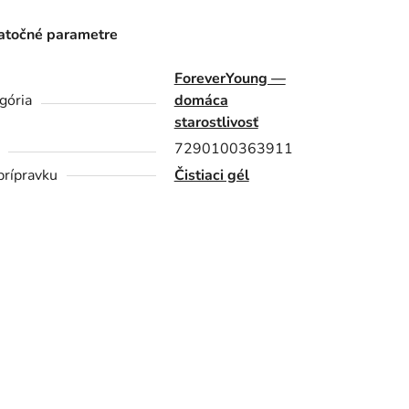
točné parametre
ForeverYoung —
gória
domáca
starostlivosť
7290100363911
prípravku
Čistiaci gél