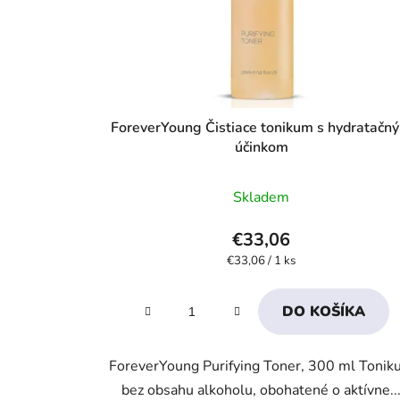
ForeverYoung Čistiace tonikum s hydratačn
účinkom
Priemerné
Skladem
hodnotenie
produktu
€33,06
je
Jednotková
€33,06 / 1 ks
cena:
4,1
z
DO KOŠÍKA
5
hviezdičiek.
ForeverYoung Purifying Toner, 300 ml Toni
bez obsahu alkoholu, obohatené o aktívne..