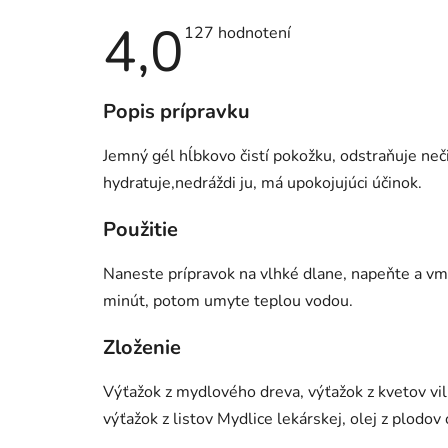
4,0
Priemerné
127 hodnotení
hodnotenie
produktu
je
4,0
Popis prípravku
z
5
hviezdičiek.
Jemný gél hĺbkovo čistí pokožku, odstraňuje ne
hydratuje,nedráždi ju, má upokojujúci účinok.
Použitie
Naneste prípravok na vlhké dlane, napeňte a vma
minút, potom umyte teplou vodou.
Zloženie
Výťažok z mydlového dreva, výťažok z kvetov vil
výťažok z listov Mydlice lekárskej, olej z plodov 