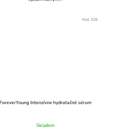
Kód:
326
ForeverYoung Intenzívne hydratačné sérum
Priemerné
Skladem
hodnotenie