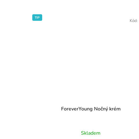
TIP
Kód:
ForeverYoung Nočný krém
Priemerné
Skladem
hodnotenie