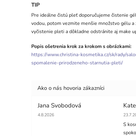
TIP
Pre ideálne čistú pleť doporučujeme čistenie gé
vodou, potom vezmite menšie množstvo gélu a zop
vyčistenie pleti a dôkladne odstránite aj make u
Popis ošetrenia krok za krokom s obrázkami:
https://www.christina-kosmetika.cz/sk/rady/sal
spomalenie-prirodzeneho-starnutia-pleti/
Jana Svobodová
Kate
Hodnotenie obchodu je 5 z 5 hviezdičiek.
Hodno
4.8.2026
23.7.2
S kos
spoko