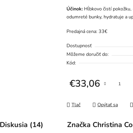
5
Účinok:
Hĺbkovo čistí pokožku,
hviezdičiek.
odumreté bunky, hydratuje a up
Predajná cena: 33€
Dostupnosť
Môžeme doručiť do:
Kód:
€33,06
Jednotková cena:
Tlač
Opýtať sa
Diskusia (14)
Značka
Christina Co