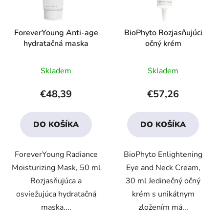
ForeverYoung Anti-age
BioPhyto Rozjasňujúci
hydratačná maska
očný krém
Priemerné
Priemerné
Skladem
Skladem
hodnotenie
hodnotenie
produktu
produktu
€48,39
€57,26
je
je
4,4
3,8
DO KOŠÍKA
DO KOŠÍKA
z
z
5
5
ForeverYoung Radiance
BioPhyto Enlightening
hviezdičiek.
hviezdičiek.
Moisturizing Mask, 50 ml
Eye and Neck Cream,
Rozjasňujúca a
30 ml Jedinečný očný
osviežujúca hydratačná
krém s unikátnym
maska....
zložením má...