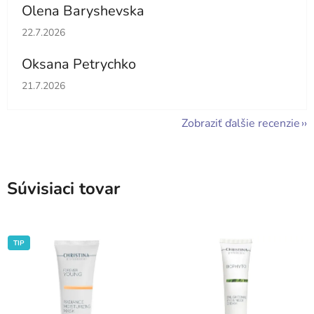
Olena Baryshevska
Hodnotenie obchodu je 5 z 5 hviezdičiek.
22.7.2026
Oksana Petrychko
Hodnotenie obchodu je 5 z 5 hviezdičiek.
21.7.2026
Zobraziť ďalšie recenzie
Súvisiaci tovar
TIP