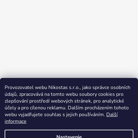
Provozovatel webu Nikostas s.r.o., jako správce osobních
údajů, zpracovává na tomto webu soubory cookies pro
zlepšování prostředí webových stránek, pro analytické
Sledovať na Instagrame
účely a pro cílenou reklamu. Dalším procházením tohoto
webu vyjadřujete souhlas s jejich používáním.
Další
informace
FB Christina Kosmetika
Instagram
Nastavenie