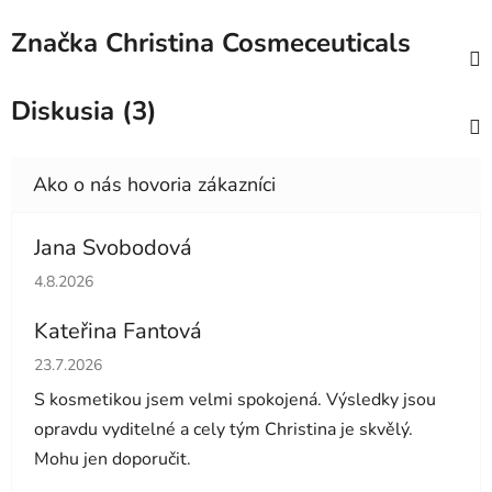
Značka
Christina Cosmeceuticals
Diskusia (3)
Jana Svobodová
Hodnotenie obchodu je 5 z 5 hviezdičiek.
4.8.2026
Kateřina Fantová
Hodnotenie obchodu je 5 z 5 hviezdičiek.
23.7.2026
S kosmetikou jsem velmi spokojená. Výsledky jsou
opravdu vyditelné a cely tým Christina je skvělý.
Mohu jen doporučit.