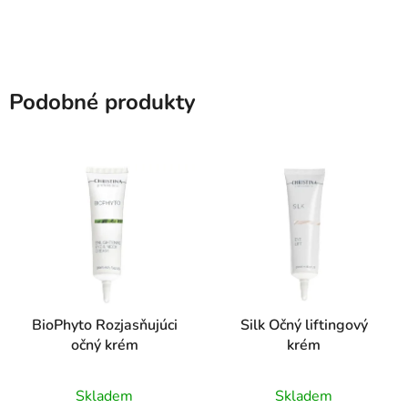
Podobné produkty
BioPhyto Rozjasňujúci
Silk Očný liftingový
očný krém
krém
Priemerné
Priemerné
Skladem
Skladem
hodnotenie
hodnotenie