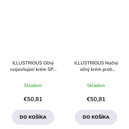
ILLUSTRIOUS Očný
ILLUSTRIOUS Nočný
rozjasňujúci krém SPF
očný krém proti
15
opuchom
Priemerné
Priemerné
Skladem
Skladem
hodnotenie
hodnotenie
produktu
produktu
€50,81
€50,81
je
je
4,7
3,7
DO KOŠÍKA
DO KOŠÍKA
z
z
5
5