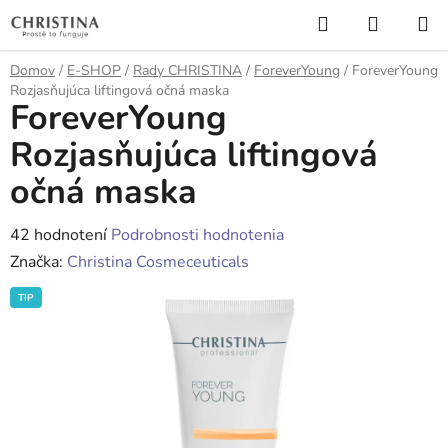
Prejsť
Hľadať
NÁKUP
na
KOŠÍK
obsah
Domov
/
E-SHOP
/
Rady CHRISTINA
/
ForeverYoung
/
ForeverYoung
Rozjasňujúca liftingová očná maska
ForeverYoung
Rozjasňujúca liftingová
očná maska
Priemerné
42 hodnotení
Podrobnosti hodnotenia
hodnotenie
Značka:
Christina Cosmeceuticals
produktu
TIP
je
4,3
z
5
hviezdičiek.