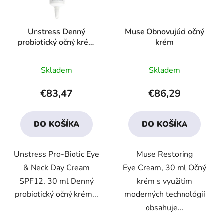
Unstress Denný
Muse Obnovujúci očný
probiotický očný krém
krém
SPF12
Priemerné
Priemerné
Skladem
Skladem
hodnotenie
hodnotenie
produktu
produktu
€83,47
€86,29
je
je
4,5
3,9
DO KOŠÍKA
DO KOŠÍKA
z
z
5
5
Unstress Pro-Biotic Eye
Muse Restoring
hviezdičiek.
hviezdičiek.
& Neck Day Cream
Eye Cream, 30 ml Očný
SPF12, 30 ml Denný
krém s využitím
probiotický očný krém...
moderných technológií
obsahuje...