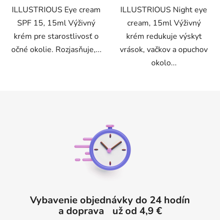
ILLUSTRIOUS Eye cream
ILLUSTRIOUS Night eye
hviezdičiek.
hviezdičiek.
SPF 15, 15ml Výživný
cream, 15ml Výživný
krém pre starostlivosť o
krém redukuje výskyt
očné okolie. Rozjasňuje,...
vrások, vačkov a opuchov
okolo...
Z
á
p
ä
t
i
e
Vybavenie objednávky do 24 hodín
a doprava už od 4,9 €