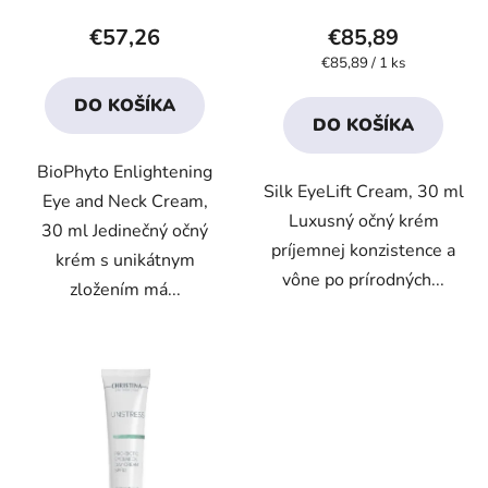
produktu
produktu
€57,26
€85,89
je
je
Jednotková
€85,89 / 1 ks
cena:
3,8
4,1
DO KOŠÍKA
z
z
DO KOŠÍKA
5
5
BioPhyto Enlightening
hviezdičiek.
hviezdičiek.
Silk EyeLift Cream, 30 ml
Eye and Neck Cream,
Luxusný očný krém
30 ml Jedinečný očný
príjemnej konzistence a
krém s unikátnym
vône po prírodných...
zložením má...