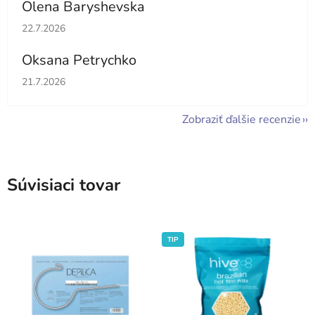
Olena Baryshevska
Hodnotenie obchodu je 5 z 5 hviezdičiek.
22.7.2026
Oksana Petrychko
Hodnotenie obchodu je 5 z 5 hviezdičiek.
21.7.2026
Zobraziť ďalšie recenzie
Súvisiaci tovar
TIP