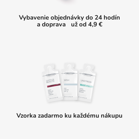
e
Vybavenie objednávky do 24 hodín
a doprava už od 4,9 €
Vzorka zadarmo ku každému nákupu