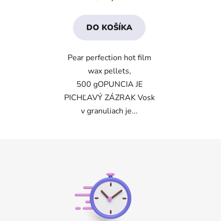
je
4,8
DO KOŠÍKA
z
5
Pear perfection hot film
hviezdičiek.
wax pellets,
500 gOPUNCIA JE
PICHĽAVÝ ZÁZRAK Vosk
v granuliach je...
Z
á
p
ä
t
i