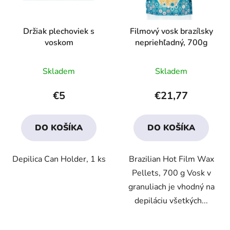
Držiak plechoviek s
Filmový vosk brazílsky
voskom
nepriehľadný, 700g
Priemerné
Priemerné
Skladem
Skladem
hodnotenie
hodnotenie
produktu
produktu
€5
€21,77
je
je
5,0
4,1
DO KOŠÍKA
DO KOŠÍKA
z
z
5
5
Depilica Can Holder, 1 ks
Brazilian Hot Film Wax
hviezdičiek.
hviezdičiek.
Pellets, 700 g Vosk v
granuliach je vhodný na
depiláciu všetkých...