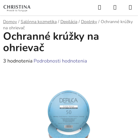
Prejsť
Hľadať
NÁKUP
na
KOŠÍK
obsah
Domov
/
Salónna kozmetika
/
Depilácia
/
Doplnky
/
Ochranné krúžky
na ohrievač
Ochranné krúžky na
ohrievač
Priemerné
3 hodnotenia
Podrobnosti hodnotenia
hodnotenie
produktu
je
5,0
z
5
hviezdičiek.