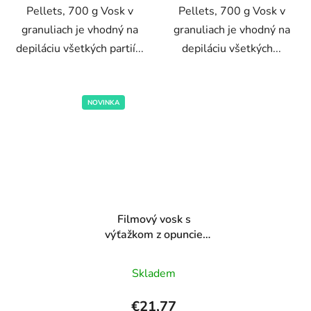
Pellets, 700 g Vosk v
Pellets, 700 g Vosk v
granuliach je vhodný na
granuliach je vhodný na
depiláciu všetkých partií...
depiláciu všetkých...
NOVINKA
Filmový vosk s
výťažkom z opuncie
500g
Priemerné
Skladem
hodnotenie
produktu
€21,77