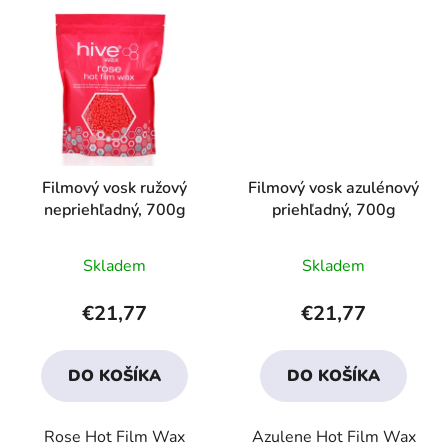
Filmový vosk ružový
Filmový vosk azulénový
nepriehľadný, 700g
priehľadný, 700g
Priemerné
Priemerné
Skladem
Skladem
hodnotenie
hodnotenie
produktu
produktu
€21,77
€21,77
je
je
4,6
4,2
DO KOŠÍKA
DO KOŠÍKA
z
z
5
5
Rose Hot Film Wax
Azulene Hot Film Wax
hviezdičiek.
hviezdičiek.