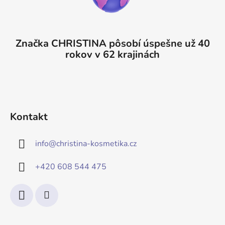
Značka CHRISTINA pôsobí úspešne už 40
rokov v 62 krajinách
Kontakt
info
@
christina-kosmetika.cz
+420 608 544 475