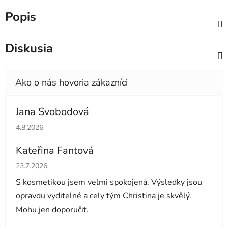
Popis
Diskusia
Jana Svobodová
Hodnotenie obchodu je 5 z 5 hviezdičiek.
4.8.2026
Kateřina Fantová
Hodnotenie obchodu je 5 z 5 hviezdičiek.
23.7.2026
S kosmetikou jsem velmi spokojená. Výsledky jsou
opravdu vyditelné a cely tým Christina je skvělý.
Mohu jen doporučit.