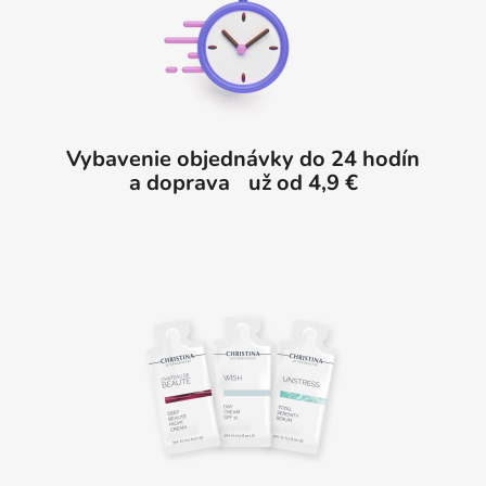
ä
t
i
e
Vybavenie objednávky do 24 hodín
a doprava už od 4,9 €