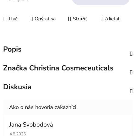
Jednotková cena:
Tlač
Opýtať sa
Strážiť
Zdieľať
Popis
Značka
Christina Cosmeceuticals
Diskusia
Jana Svobodová
Hodnotenie obchodu je 5 z 5 hviezdičiek.
4.8.2026