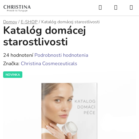
Prejsť
Hľadať
NÁKUP
na
KOŠÍK
obsah
Domov
/
E-SHOP
/
Katalóg domácej starostlivosti
Katalóg domácej
starostlivosti
Priemerné
24 hodnotení
Podrobnosti hodnotenia
hodnotenie
Značka:
Christina Cosmeceuticals
produktu
NOVINKA
je
4,8
z
5
hviezdičiek.