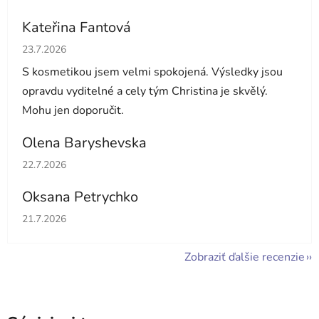
Kateřina Fantová
Hodnotenie obchodu je 5 z 5 hviezdičiek.
23.7.2026
S kosmetikou jsem velmi spokojená. Výsledky jsou
opravdu vyditelné a cely tým Christina je skvělý.
Mohu jen doporučit.
Olena Baryshevska
Hodnotenie obchodu je 5 z 5 hviezdičiek.
22.7.2026
Oksana Petrychko
Hodnotenie obchodu je 5 z 5 hviezdičiek.
21.7.2026
Zobraziť ďalšie recenzie