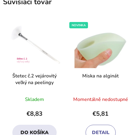
Súvisiaci tovar
NOVINKA
Štetec č.2 vejárovitý
Miska na alginát
veľký na peelingy
Priemerné
Priemerné
Skladem
Momentálně nedostupné
hodnotenie
hodnotenie
produktu
produktu
€8,83
€5,81
je
je
4,1
5,0
DO KOŠÍKA
DETAIL
z
z