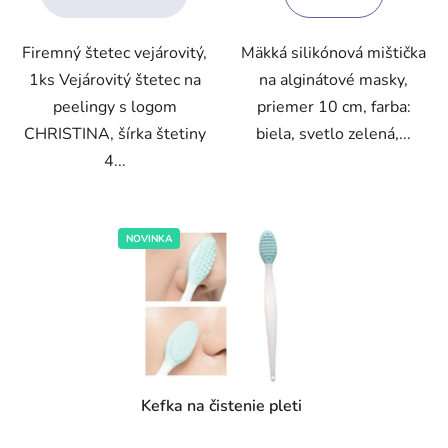
5
5
Firemný štetec vejárovitý,
Mäkká silikónová mištička
hviezdičiek.
hviezdičiek.
1ks Vejárovitý štetec na
na alginátové masky,
peelingy s logom
priemer 10 cm, farba:
CHRISTINA, šírka štetiny
biela, svetlo zelená,...
4...
NOVINKA
Kefka na čistenie pleti